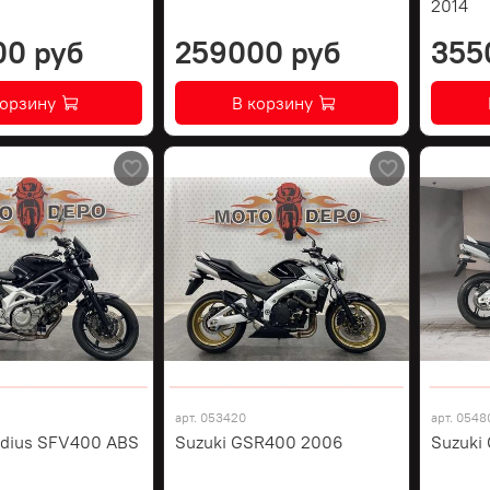
2014
00 руб
259000 руб
355
корзину
В корзину
арт.
053420
арт.
0548
adius SFV400 ABS
Suzuki GSR400 2006
Suzuki