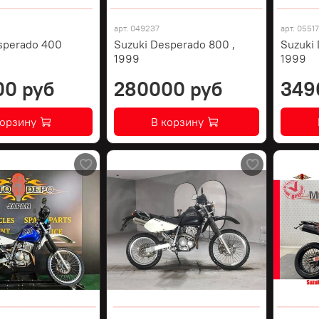
арт.
049237
арт.
0551
sperado 400
Suzuki Desperado 800 ,
Suzuki
1999
1999
00 руб
280000 руб
349
корзину
В корзину