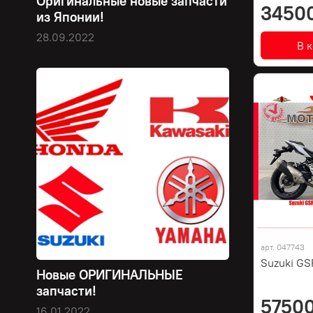
Оригинальные новые запчасти
3450
из Японии!
28.09.2022
В 
арт.
047743
Suzuki GS
Новые ОРИГИНАЛЬНЫЕ
запчасти!
57500
16.01.2022