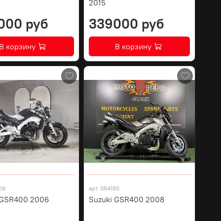
2015
000 руб
339000 руб
В корзину
В корзину
09
арт.
054180
 GSR400 2006
Suzuki GSR400 2008