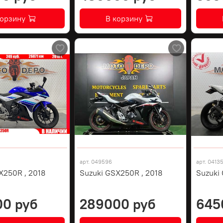
корзину
В корзину
арт.
049596
арт.
0413
X250R , 2018
Suzuki GSX250R , 2018
Suzuki
00 руб
289000 руб
645