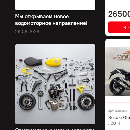
2650
Мы открываем новое
водомоторное направление!
В 
26.08.2023
арт.
038404
Suzuki Gl
, 2014