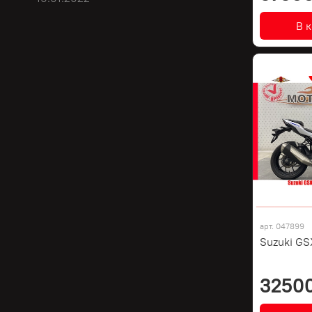
В 
арт.
047899
Suzuki GS
3250