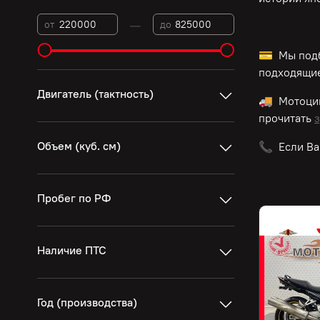
—
от
до
💳 Мы подб
подходящие
Двигатель (тактность)
🚚 Мотоци
прочитать
з
Объем (куб. см)
📞 Если Ва
Пробег по РФ
Наличие ПТС
Год (производства)