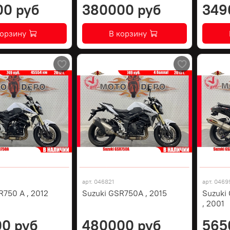
00 руб
380000 руб
349
корзину
В корзину
арт.
046821
арт.
0469
R750 A , 2012
Suzuki GSR750A , 2015
Suzuki
, 2001
0 руб
480000 руб
565