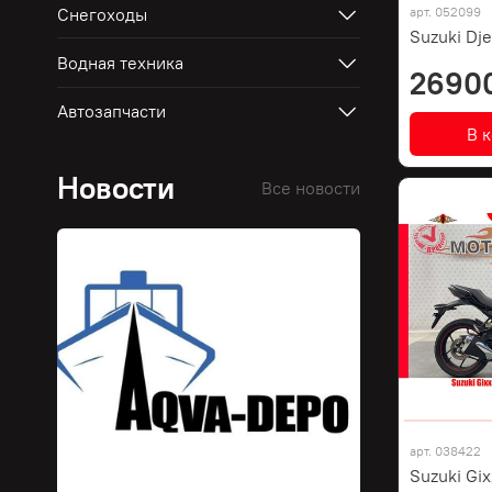
Снегоходы
арт.
052099
Suzuki Dj
Водная техника
2690
Автозапчасти
В 
Новости
Все новости
арт.
038422
Suzuki Gix