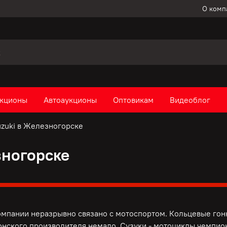
О комп
кционы
Автоаукционы
Оптовикам
Видеоблог
zuki в Железногорске
зногорске
омпании неразрывно связано с мотоспортом. Кольцевые гонк
онского производителя немало. Сузуки - мотоциклы чемпио