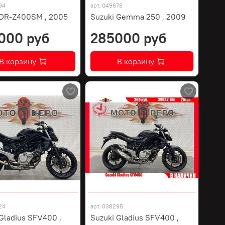
94
арт.
049678
 DR-Z400SM , 2005
Suzuki Gemma 250 , 2009
000 руб
285000 руб
В корзину
В корзину
24
арт.
038295
Gladius SFV400 ,
Suzuki Gladius SFV400 ,