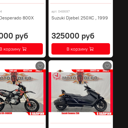
74
арт.
048697
 Desperado 800X
Suzuki Djebel 250XC , 1999
000 руб
325000 руб
В корзину
В корзину