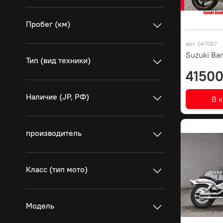
Пробег (км)
арт.
047057
Suzuki Ban
Тип (вид техники)
41500
Наличие (JP, РФ)
В 
производитель
Класс (тип мото)
Модель