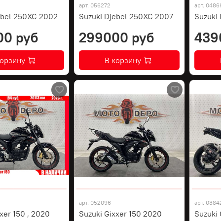
арт.
056272
арт.
0486
ebel 250XC 2002
Suzuki Djebel 250XC 2007
Suzuki
00 руб
299000 руб
439
корзину
В корзину
арт.
052096
арт.
0384
xer 150 , 2020
Suzuki Gixxer 150 2020
Suzuki 