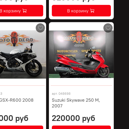
В корзину
В корзину
53
арт.
048698
 GSX-R600 2008
Suzuki Skywave 250 M,
2007
000 руб
220000 руб