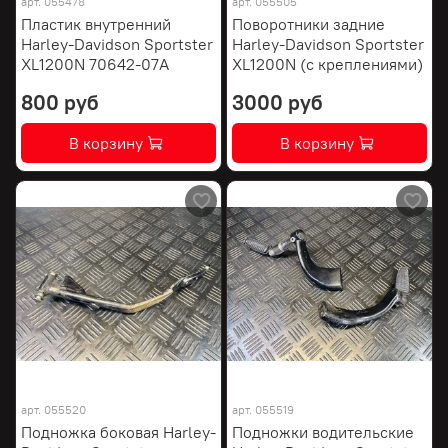
арт.
055478
арт.
055505
Пластик внутренний
Поворотники задние
Harley-Davidson Sportster
Harley-Davidson Sportster
XL1200N 70642-07A
XL1200N (с креплениями)
800 руб
3000 руб
В корзину
В корзину
арт.
055520
арт.
055519
Подножка боковая Harley-
Подножки водительские