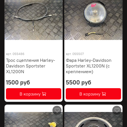
арт.
055486
арт.
055507
Трос сцепления Harley-
Фара Harley-Davidson
Davidson Sportster
Sportster XL1200N (с
XL1200N
креплением)
1500 руб
5500 руб
В корзину
В корзину