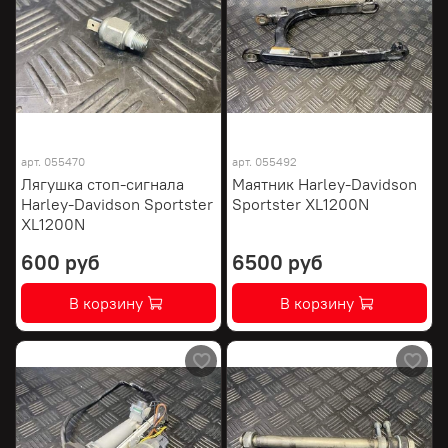
арт.
055470
арт.
055492
Лягушка стоп-сигнала
Маятник Harley-Davidson
Harley-Davidson Sportster
Sportster XL1200N
XL1200N
600 руб
6500 руб
В корзину
В корзину