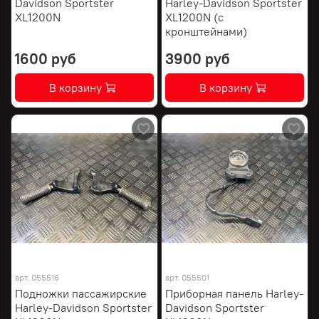
Davidson Sportster
Harley-Davidson Sportster
XL1200N
XL1200N (с
кронштейнами)
1600 руб
3900 руб
В корзину
В корзину
арт.
055516
арт.
055501
Подножки пассажирские
Приборная панель Harley-
Harley-Davidson Sportster
Davidson Sportster