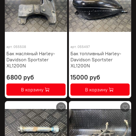
арт.
055508
арт.
055497
Бак масляный Harley-
Бак топливный Harley-
Davidson Sportster
Davidson Sportster
XL1200N
XL1200N
6800 руб
15000 руб
В корзину
В корзину