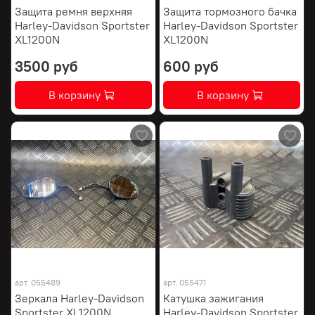
Защита ремня верхняя
Защита тормозного бачка
Harley-Davidson Sportster
Harley-Davidson Sportster
XL1200N
XL1200N
3500 руб
600 руб
В корзину
В корзину
арт.
055489
арт.
055471
Зеркала Harley-Davidson
Катушка зажигания
Sportster XL1200N
Harley-Davidson Sportster