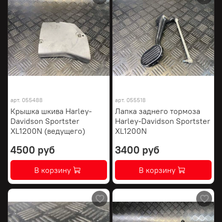
арт.
055488
арт.
055518
Крышка шкива Harley-
Лапка заднего тормоза
Davidson Sportster
Harley-Davidson Sportster
XL1200N (ведущего)
XL1200N
4500 руб
3400 руб
В корзину
В корзину