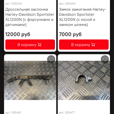
арт.
055504
арт.
055464
Дроссельная заслонка
Замок зажигания Harley-
Harley-Davidson Sportster
Davidson Sportster
XL1200N (с форсунками и
XL1200N (с косой и
датчиками)
замком шлема)
12000 руб
7000 руб
В корзину
В корзину
арт.
055491
арт.
055477