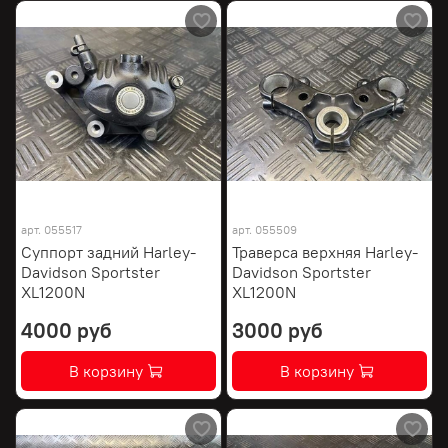
арт.
055517
арт.
055509
Суппорт задний Harley-
Траверса верхняя Harley-
Davidson Sportster
Davidson Sportster
XL1200N
XL1200N
4000 руб
3000 руб
В корзину
В корзину