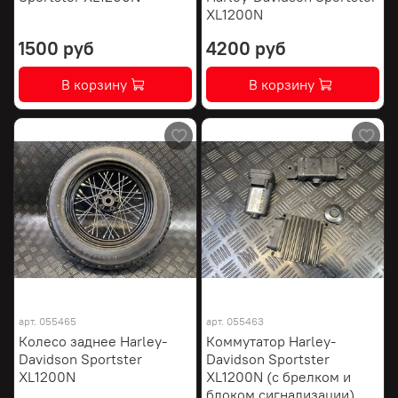
XL1200N
1500 руб
4200 руб
В корзину
В корзину
арт.
055465
арт.
055463
Колесо заднее Harley-
Коммутатор Harley-
Davidson Sportster
Davidson Sportster
XL1200N
XL1200N (с брелком и
блоком сигнализации)