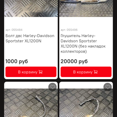
арт.
055484
арт.
055496
Болт двс Harley-Davidson
Глушитель Harley-
Sportster XL1200N
Davidson Sportster
XL1200N (без накладок
коллекторов)
1000 руб
20000 руб
В корзину
В корзину