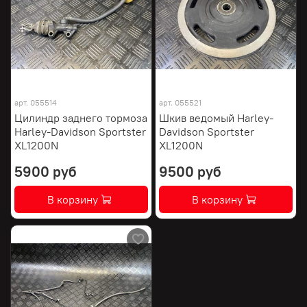
арт.
055514
арт.
055521
Цилиндр заднего тормоза
Шкив ведомый Harley-
Harley-Davidson Sportster
Davidson Sportster
XL1200N
XL1200N
5900 руб
9500 руб
В корзину
В корзину