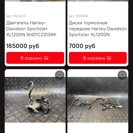
арт.
055523
арт.
055466
Двигатель Harley-
Диски тормозные
Davidson Sportster
передние Harley-Davidson
XL1200N 5HD1CZ3139K
Sportster XL1200N
165000 руб
7000 руб
В корзину
В корзину