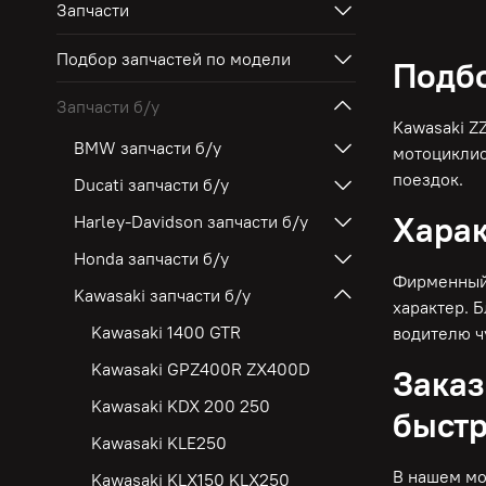
Запчасти
Подбор запчастей по модели
Подбо
Запчасти б/у
Kawasaki Z
BMW запчасти б/у
мотоциклис
поездок.
Ducati запчасти б/у
Харак
Harley-Davidson запчасти б/у
Honda запчасти б/у
Фирменный 
Kawasaki запчасти б/у
характер. 
Kawasaki 1400 GTR
водителю ч
Kawasaki GPZ400R ZX400D
Заказ
Kawasaki KDX 200 250
быстр
Kawasaki KLE250
В нашем мо
Kawasaki KLX150 KLX250