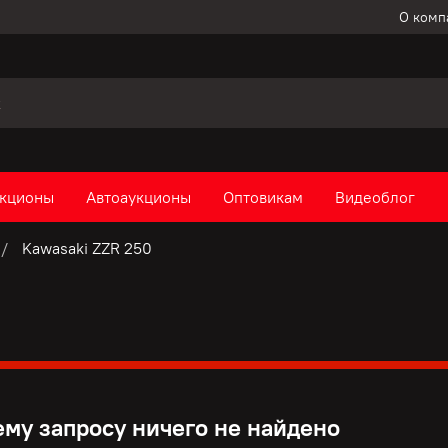
О комп
кционы
Автоаукционы
Оптовикам
Видеоблог
Kawasaki ZZR 250
му запросу ничего не найдено