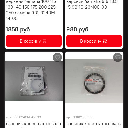
верхний Yamaha 100 115
верхний Yamaha 9.9 13.5
130 140 150 175 200 225
15 93110-23M00-00
250 замена 931-0240M-
14-00
1850 руб
980 руб
В корзину
В корзину
арт.
931-0243M-42-00
арт.
93102-85008
сальник коленчатого вала
сальник коленчатого вала