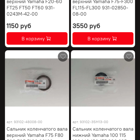
верхний Yamaha F20-60
верхний Yamaha F75-F300
FT25 FT50 FT60 931-
FL115-FL300 931-02850-
0243M-42-00
08-00
1150 руб
3550 руб
В корзину
В корзину
арт.
93102-48008-00
арт.
93102-35M13-00
Сальник коленчатого вала
Сальник коленчатого вала
верхний Yamaha F75 F80
нижний Yamaha 100 115