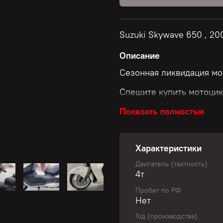
Suzuki Skywave 650 , 2
Описание
Сезонная ликвидация мо
Спешите купить мотоцик
Показать полностью
Скидки до 50 000 рубле
Характеристики
Размер скидки зависит о
Двигатель (тактность)
4т
✅ Узнай свою уникальну
Пробег по РФ
Нет
Не пропустите шанс обно
Год (производства)