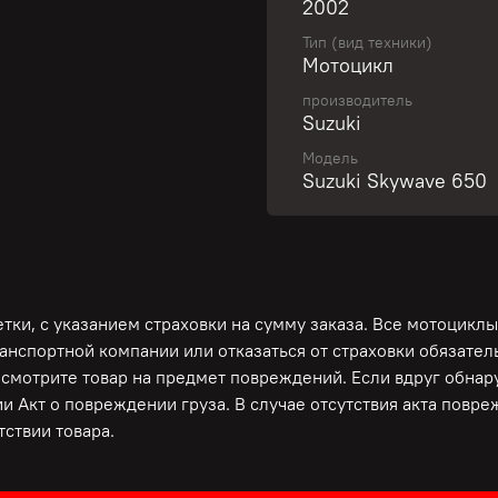
2002
Тип (вид техники)
Свяжитесь с нами и пол
Мотоцикл
производитель
Suzuki
Популярный максискутер
Модель
пробега по РФ! Аукцион
Suzuki Skywave 650
двигателя, коробки, сце
Только из Японии! Пр
ОБСЛУЖИВАНИЕ И ПРЕД
Депо! Полностью готов 
для Вас дополнительные 
ки, с указанием страховки на сумму заказа. Все мотоциклы
ЛУЧШИЕ УСЛОВИЯ ПО К
ранспортной компании или отказаться от страховки обязате
осмотрите товар на предмет повреждений. Если вдруг обна
и Акт о повреждении груза. В случае отсутствия акта повр
ДЛЯ СПОКОЙСТВИЯ И У
ствии товара.
ВОЗМОЖНА ПОСЛЕ ПЕР
КОМПАНИЮ И ПРЕДОСТ