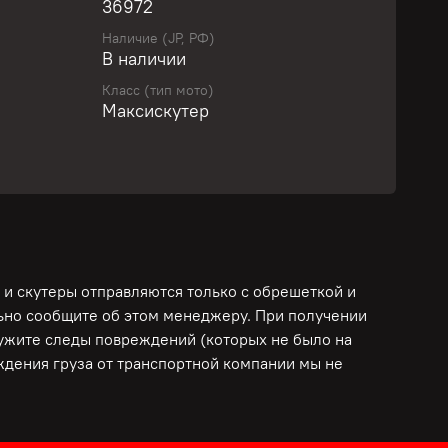
36972
Наличие (JP, РФ)
учите персональное предложение уже сегодня!
В наличии
Класс (тип мото)
Максискутер
 от Suzuki! Комфортный и мощный! Без
ный лист! Гарантирована работоспособность
пления, тормозной системы!
оверен, ПРОШЕЛ ДИАГНОСТИКУ, ЧАСТИЧНОЕ
ПРОДАЖНУЮ ПОДГОТОВКУ в сервисе Мото-
к сезону! Нужно больше информации? Сделаем
фото и видео запуска и работы всех систем!
 и скутеры отправляются только с обрешеткой и
РЕДИТАМ И РАССРОЧКАМ!
льно сообщите об этом менеджеру. При получении
ружите следы повреждений (которых не было на
еждения груза от транспортной компании мы не
ДОБСТВА КЛИЕНТОВ: ПОЛНАЯ ОПЛАТА
ЕДАЧИ МОТОЦИКЛА В ТРАНСПОРТНУЮ
АВЛЕНИЯ ТОВАРНО- ТРАНСПОРТНОЙ