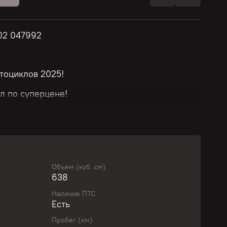
002 047992
тоциклов 2025!
л по суперцене!
й!
т модели и стоимости мотоцикла.
Объем (куб. см)
638
ю скидку у нашего менеджера!
Наличие ПТС
Есть
вить свой байк с выгодой!
Пробег (км)