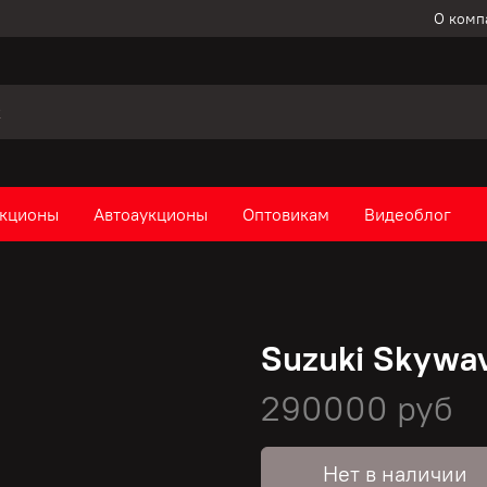
О комп
кционы
Автоаукционы
Оптовикам
Видеоблог
Suzuki Skywav
290000 руб
Нет в наличии