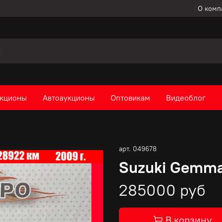
О комп
кционы
Автоаукционы
Оптовикам
Видеоблог
арт.
049678
Suzuki Gemma
285000 руб
В корзину