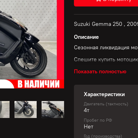
Suzuki Gemma 250 , 200
Описание
Сезонная ликвидация мо
Спешите купить мотоцик
Показать полностью
Скидки до 50 000 рубле
Характеристики
Размер скидки зависит о
Двигатель (тактность)
4т
✅ Узнай свою уникальну
Пробег по РФ
Нет
Не пропустите шанс обно
Год (производства)