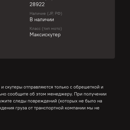
28922
Наличие (JP, РФ)
учите персональное предложение уже сегодня!
В наличии
Класс (тип мото)
Максискутер
стом скутер, созданный на базе скучного
дежный, необычный, удобный.
оший аукционный лист!
собность двигателя, коробки, сцепления,
оверен, ПРОШЕЛ ДИАГНОСТИКУ, ЧАСТИЧНОЕ
 и скутеры отправляются только с обрешеткой и
ПРОДАЖНУЮ ПОДГОТОВКУ в сервисе Мото-
льно сообщите об этом менеджеру. При получении
к сезону! Нужно больше информации? Сделаем
ружите следы повреждений (которых не было на
фото и видео запуска и работы всех систем!
еждения груза от транспортной компании мы не
РЕДИТАМ И РАССРОЧКАМ!