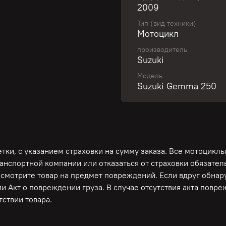
2009
Тип (вид техники)
Свяжитесь с нами и пол
Мотоцикл
производитель
Suzuki
Уникальный серийный ка
Модель
Suzuki Skywave 250. На
Suzuki Gemma 250
Без пробега по РФ! Хор
Гарантирована работоспо
тормозной системы!
Только из Японии! Пр
ки, с указанием страховки на сумму заказа. Все мотоциклы
ОБСЛУЖИВАНИЕ И ПРЕД
ранспортной компании или отказаться от страховки обязате
Депо! Полностью готов 
осмотрите товар на предмет повреждений. Если вдруг обна
для Вас дополнительные 
и Акт о повреждении груза. В случае отсутствия акта повр
ЛУЧШИЕ УСЛОВИЯ ПО К
ствии товара.