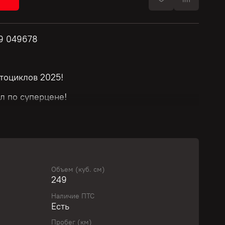
9 049678
тоциклов 2025!
л по суперцене!
й!
т модели и стоимости мотоцикла.
Объем (куб. см)
249
ю скидку у нашего менеджера!
Наличие ПТС
Есть
вить свой байк с выгодой!
Пробег (км)