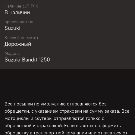
Гарантирована работоспособность двигателя, коробки,
Наличие (JP, РФ)
сцепления, тормозной системы!
В наличии
производитель
Suzuki
Минимальная цена на мото на этапе доставки!
Класс (тип мото)
Предоставляются подробные фото и видео, предоплата
Дорожный
по договору! ЛУЧШИЕ УСЛОВИЯ ПО КРЕДИТАМ И
РАССРОЧКАМ!
Модель
Suzuki Bandit 1250
ДЛЯ СПОКОЙСТВИЯ И УДОБСТВА КЛИЕНТОВ: ПОЛНАЯ
ОПЛАТА ВОЗМОЖНА ПОСЛЕ ПЕРЕДАЧИ МОТОЦИКЛА В
ТРАНСПОРТНУЮ КОМПАНИЮ И ПРЕДОСТАВЛЕНИЯ
ТОВАРНО- ТРАНСПОРТНОЙ НАКЛАДНОЙ, ФОТО С
ПОГРУЗКИ, ПОДТВЕРЖДЕНИЯ СОТРУДНИКА ТК
Все посылки по умолчанию отправляются без
обрешетки, с указанием страховки на сумму заказа. Все
мотоциклы и скутеры отправляются только с
обрешеткой и страховкой. Если вы хотите оформить
обрешетку в транспортной компании или отказаться от