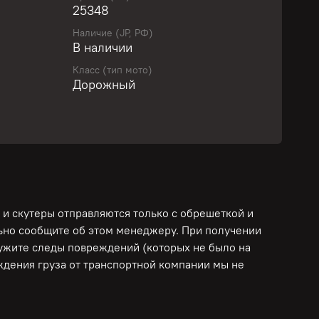
25348
вить свой байк с выгодой!
Наличие (JP, РФ)
В наличии
учите персональное предложение уже сегодня!
Класс (тип мото)
Дорожный
отоцикл. Простой 1-цилиндровый 2-
здушного охлаждения. Реальный пробег,
тирована работоспособность двигателя,
рмозной системы!
 и скутеры отправляются только с обрешеткой и
то на этапе доставки! Предоставляются
льно сообщите об этом менеджеру. При получении
о, предоплата по договору! ЛУЧШИЕ УСЛОВИЯ
ружите следы повреждений (которых не было на
ОЧКАМ!
еждения груза от транспортной компании мы не
ДОБСТВА КЛИЕНТОВ: ПОЛНАЯ ОПЛАТА