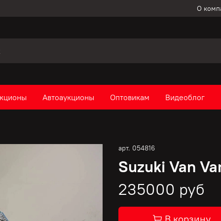
О комп
кционы
Автоаукционы
Оптовикам
Видеоблог
арт.
054816
Suzuki Van V
235000 руб
В корзину