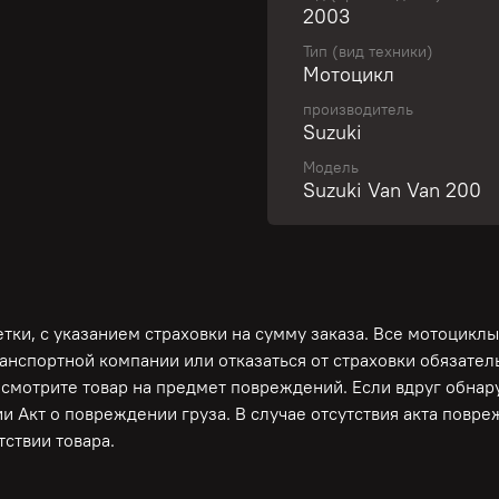
2003
Не пропустите шанс обно
Тип (вид техники)
Мотоцикл
Свяжитесь с нами и пол
производитель
Suzuki
Модель
Suzuki Van Van 200
Небольшой и надежный м
клапанный двигатель во
аукционный лист ! Гаран
коробки, сцепления, то
ки, с указанием страховки на сумму заказа. Все мотоциклы
Минимальная цена на мо
ранспортной компании или отказаться от страховки обязате
подробные фото и виде
осмотрите товар на предмет повреждений. Если вдруг обна
ПО КРЕДИТАМ И РАССР
и Акт о повреждении груза. В случае отсутствия акта повр
ствии товара.
ДЛЯ СПОКОЙСТВИЯ И У