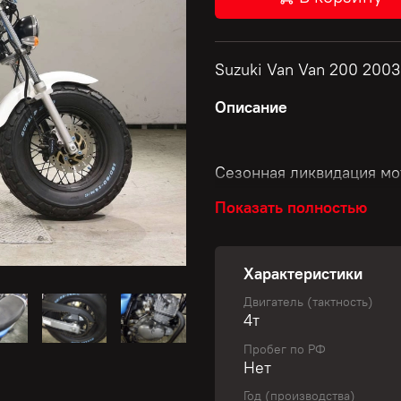
Suzuki Van Van 200 2003
Описание
Сезонная ликвидация мо
Спешите купить мотоцик
Показать полностью
Характеристики
Скидки до 50 000 рубле
Двигатель (тактность)
Размер скидки зависит о
4т
Пробег по РФ
Нет
✅ Узнай свою уникальну
Год (производства)