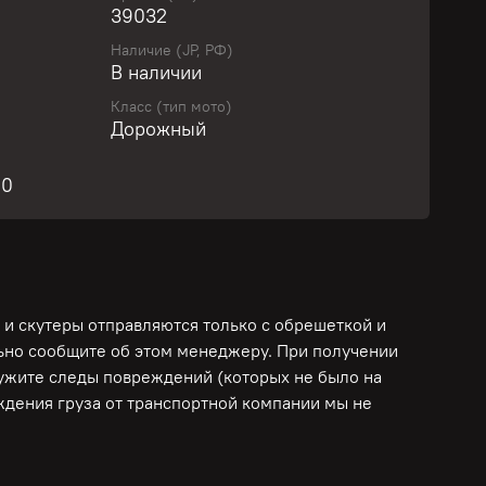
39032
Наличие (JP, РФ)
учите персональное предложение уже сегодня!
В наличии
Класс (тип мото)
Дорожный
жник! Легкий, удобный! Аукционный лист.
собность двигателя, коробки, сцепления,
00
оверен, ПРОШЕЛ ДИАГНОСТИКУ, ЧАСТИЧНОЕ
ПРОДАЖНУЮ ПОДГОТОВКУ в сервисе Мото-
к сезону! Нужно больше информации? Сделаем
фото и видео запуска и работы всех систем!
 и скутеры отправляются только с обрешеткой и
РЕДИТАМ И РАССРОЧКАМ!
льно сообщите об этом менеджеру. При получении
ружите следы повреждений (которых не было на
еждения груза от транспортной компании мы не
ДОБСТВА КЛИЕНТОВ: ПОЛНАЯ ОПЛАТА
ЕДАЧИ МОТОЦИКЛА В ТРАНСПОРТНУЮ
АВЛЕНИЯ ТОВАРНО- ТРАНСПОРТНОЙ