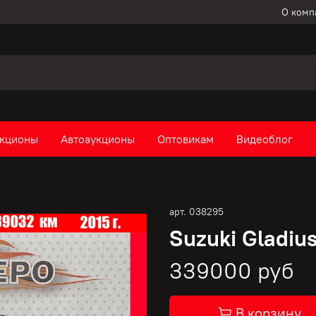
О комп
кционы
Автоаукционы
Оптовикам
Видеоблог
арт.
038295
Suzuki Gladiu
339000 руб
В корзину