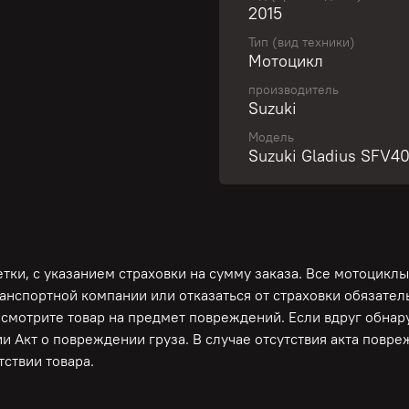
2015
Тип (вид техники)
Свяжитесь с нами и пол
Мотоцикл
производитель
Suzuki
Современный яркий доро
Модель
Гарантирована работоспо
Suzuki Gladius SFV4
тормозной системы!
Только из Японии! Пр
ОБСЛУЖИВАНИЕ И ПРЕД
Депо! Полностью готов 
для Вас дополнительные 
ки, с указанием страховки на сумму заказа. Все мотоциклы
ЛУЧШИЕ УСЛОВИЯ ПО К
ранспортной компании или отказаться от страховки обязате
осмотрите товар на предмет повреждений. Если вдруг обна
и Акт о повреждении груза. В случае отсутствия акта повр
ДЛЯ СПОКОЙСТВИЯ И У
ствии товара.
ВОЗМОЖНА ПОСЛЕ ПЕР
КОМПАНИЮ И ПРЕДОСТ