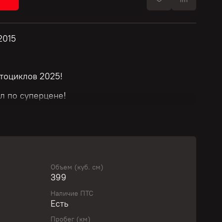
2015
тоциклов 2025!
л по суперцене!
й!
т модели и стоимости мотоцикла.
Объем (куб. см)
399
ю скидку у нашего менеджера!
Наличие ПТС
Есть
вить свой байк с выгодой!
Пробег (км)