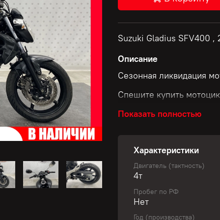
Suzuki Gladius SFV400 , 
Описание
Сезонная ликвидация мо
Спешите купить мотоцик
Показать полностью
Скидки до 50 000 рубле
Характеристики
Размер скидки зависит о
Двигатель (тактность)
4т
✅ Узнай свою уникальну
Пробег по РФ
Нет
Не пропустите шанс обно
Год (производства)