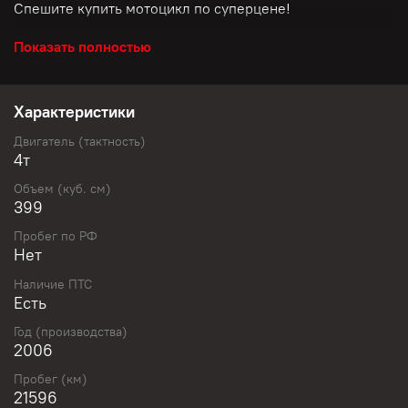
Спешите купить мотоцикл по суперцене!
Показать полностью
Скидки до 50 000 рублей!
Размер скидки зависит от модели и стоимости
Характеристики
мотоцикла.
Двигатель (тактность)
4т
Объем (куб. см)
✅ Узнай свою уникальную скидку у нашего менеджера!
399
Не пропустите шанс обновить свой байк с выгодой!
Пробег по РФ
Нет
Наличие ПТС
Свяжитесь с нами и получите персональное
Есть
предложение уже сегодня!
Год (производства)
2006
Популярный максискутер от Suzuki! Комфортный и
Пробег (км)
мощный! Без пробега по РФ!
21596