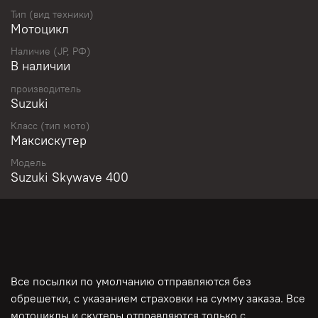
Гарантирована работоспособность двигателя, коробки,
Тип (вид техники)
сцепления, тормозной системы!
Мотоцикл
Наличие (JP, РФ)
В наличии
Только из Японии! Проверен, ПРОШЕЛ ДИАГНОСТИКУ,
производитель
ЧАСТИЧНОЕ ОБСЛУЖИВАНИЕ И ПРЕДПРОДАЖНУЮ
Suzuki
ПОДГОТОВКУ в сервисе Мото-Депо! Полностью готов к
сезону! Нужно больше информации? Сделаем для Вас
Класс (тип мото)
дополнительные фото и видео запуска и работы всех
Максискутер
систем! ЛУЧШИЕ УСЛОВИЯ ПО КРЕДИТАМ И
РАССРОЧКАМ!
Модель
Suzuki Skywave 400
ДЛЯ СПОКОЙСТВИЯ И УДОБСТВА КЛИЕНТОВ: ПОЛНАЯ
ОПЛАТА ВОЗМОЖНА ПОСЛЕ ПЕРЕДАЧИ МОТОЦИКЛА В
ТРАНСПОРТНУЮ КОМПАНИЮ И ПРЕДОСТАВЛЕНИЯ
ТОВАРНО- ТРАНСПОРТНОЙ НАКЛАДНОЙ, ФОТО С
ПОГРУЗКИ, ПОДТВЕРЖДЕНИЯ СОТРУДНИКА ТК!
Все посылки по умолчанию отправляются без
обрешетки, с указанием страховки на сумму заказа. Все
мотоциклы и скутеры отправляются только с