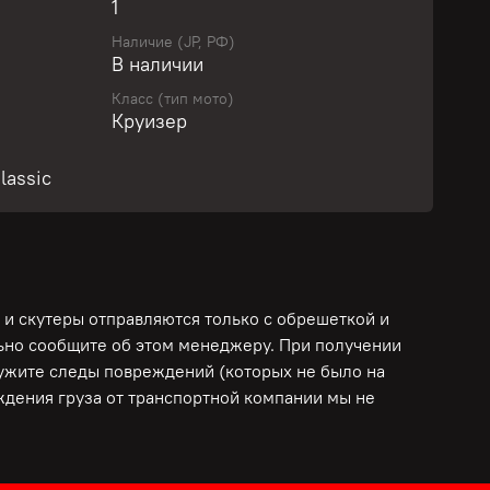
1
Наличие (JP, РФ)
учите персональное предложение уже сегодня!
В наличии
Класс (тип мото)
Круизер
ля повседневной езды! Карданный привод!
ов не только для начинающих мотоциклистов,
lassic
робега по РФ!
собность двигателя, коробки, сцепления,
 и скутеры отправляются только с обрешеткой и
оверен, ПРОШЕЛ ДИАГНОСТИКУ, ЧАСТИЧНОЕ
льно сообщите об этом менеджеру. При получении
ПРОДАЖНУЮ ПОДГОТОВКУ в сервисе Мото-
ружите следы повреждений (которых не было на
к сезону! Нужно больше информации? Сделаем
еждения груза от транспортной компании мы не
фото и видео запуска и работы всех систем!
РЕДИТАМ И РАССРОЧКАМ!