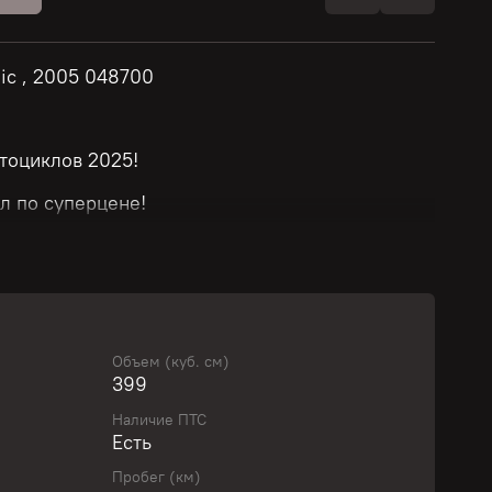
sic , 2005 048700
тоциклов 2025!
л по суперцене!
й!
т модели и стоимости мотоцикла.
Объем (куб. см)
399
ю скидку у нашего менеджера!
Наличие ПТС
Есть
вить свой байк с выгодой!
Пробег (км)