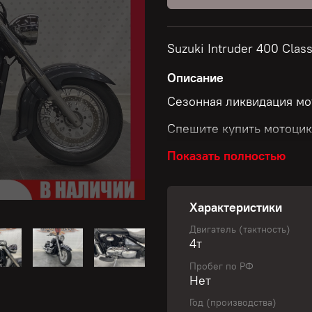
Suzuki Intruder 400 Clas
Описание
Сезонная ликвидация мо
Спешите купить мотоцик
Показать полностью
Скидки до 50 000 рубле
Характеристики
Размер скидки зависит о
Двигатель (тактность)
4т
✅ Узнай свою уникальну
Пробег по РФ
Нет
Не пропустите шанс обно
Год (производства)