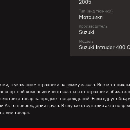
2005
Тип (вид техники)
Свяжитесь с нами и пол
Мотоцикл
производитель
Suzuki
Классический круизер д
Модель
Один из лучших вариант
Suzuki Intruder 400 C
но и опытных байкеров!
Аукционный лист! Без п
Гарантирована работоспо
тормозной системы!
ки, с указанием страховки на сумму заказа. Все мотоциклы
Только из Японии! Пр
ранспортной компании или отказаться от страховки обязате
ОБСЛУЖИВАНИЕ И ПРЕД
осмотрите товар на предмет повреждений. Если вдруг обна
Депо! Полностью готов 
и Акт о повреждении груза. В случае отсутствия акта повр
для Вас дополнительные 
ствии товара.
ЛУЧШИЕ УСЛОВИЯ ПО К