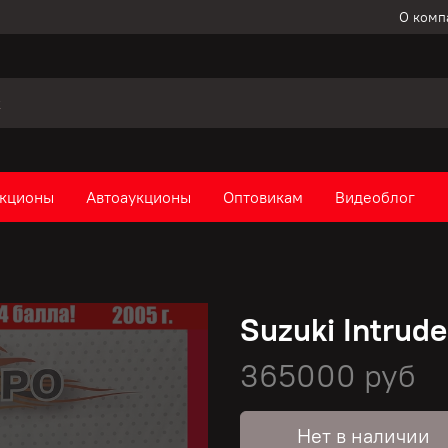
О комп
кционы
Автоаукционы
Оптовикам
Видеоблог
Suzuki Intrude
365000 руб
Нет в наличии