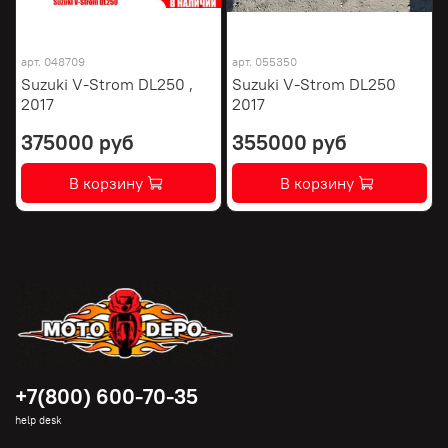
арт.
048709
арт.
055350
Suzuki V-Strom DL250 ,
Suzuki V-Strom DL250
2017
2017
375000 руб
355000 руб
В корзину
В корзину
+7(800) 600-70-35
help desk