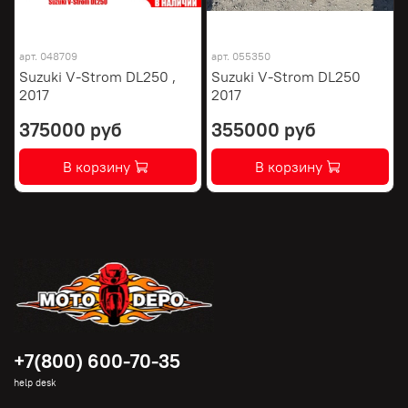
арт.
048709
арт.
055350
Suzuki V-Strom DL250 ,
Suzuki V-Strom DL250
2017
2017
375000 руб
355000 руб
В корзину
В корзину
+7(800) 600-70-35
help desk