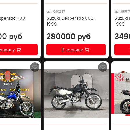
арт.
049237
арт.
0551
sperado 400
Suzuki Desperado 800 ,
Suzuki
1999
1999
00 руб
280000 руб
349
корзину
В корзину