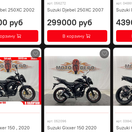
арт.
056272
арт.
0486
ebel 250XC 2002
Suzuki Djebel 250XC 2007
Suzuki
00 руб
299000 руб
439
корзину
В корзину
арт.
052096
арт.
0384
xer 150 , 2020
Suzuki Gixxer 150 2020
Suzuki 