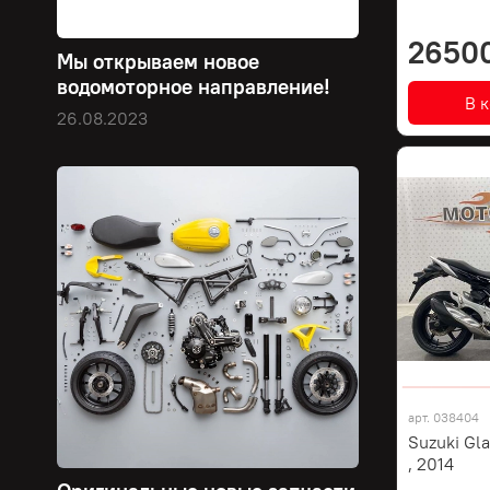
2650
Мы открываем новое
водомоторное направление!
В 
26.08.2023
арт.
038404
Suzuki Gl
, 2014