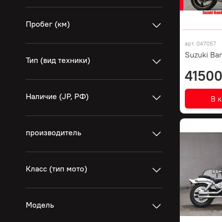
Пробег (км)
арт.
047057
Suzuki Ban
Тип (вид техники)
41500
Наличие (JP, РФ)
В 
производитель
Класс (тип мото)
Модель