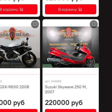
В корзину
В корзину
53
арт.
048698
 GSX-R600 2008
Suzuki Skywave 250 M,
2007
000 руб
220000 руб