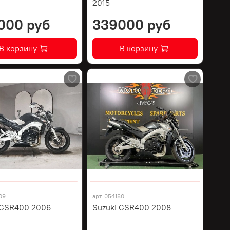
2015
000 руб
339000 руб
В корзину
В корзину
09
арт.
054180
 GSR400 2006
Suzuki GSR400 2008