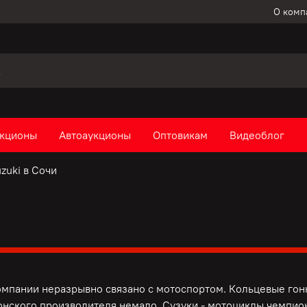
О комп
кционы
Автоаукционы
Оптовикам
Видеоблог
zuki в Сочи
омпании неразрывно связано с мотоспортом. Кольцевые гонк
онского производителя немало. Сузуки - мотоциклы чемпио