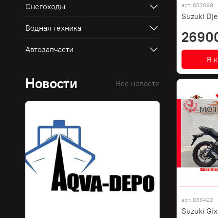
Снегоходы
арт.
052099
Suzuki Dj
Водная техника
2690
Автозапчасти
В 
Новости
Все новости
арт.
038422
Suzuki Gix