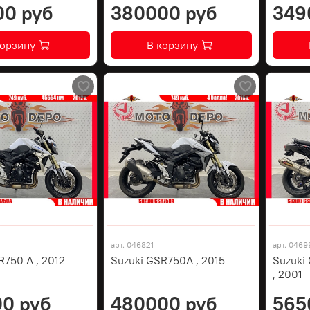
00 руб
380000 руб
349
корзину
В корзину
арт.
046821
арт.
0469
R750 A , 2012
Suzuki GSR750A , 2015
Suzuki
, 2001
0 руб
480000 руб
565