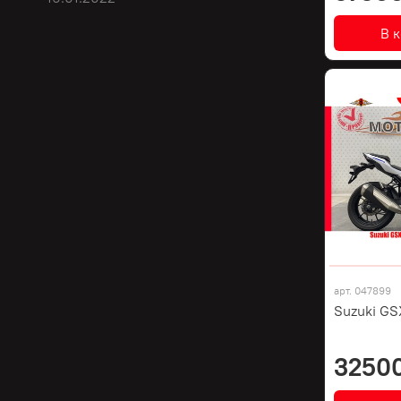
В 
арт.
047899
Suzuki GS
3250