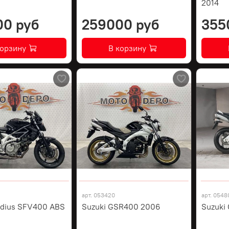
2014
00 руб
259000 руб
355
корзину
В корзину
арт.
053420
арт.
0548
adius SFV400 ABS
Suzuki GSR400 2006
Suzuki