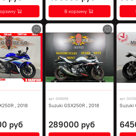
корзину
В корзину
арт.
049596
арт.
0413
X250R , 2018
Suzuki GSX250R , 2018
Suzuki
00 руб
289000 руб
645