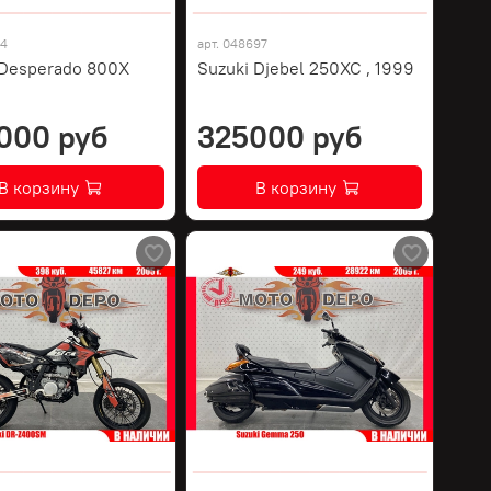
74
арт.
048697
 Desperado 800X
Suzuki Djebel 250XC , 1999
000 руб
325000 руб
В корзину
В корзину