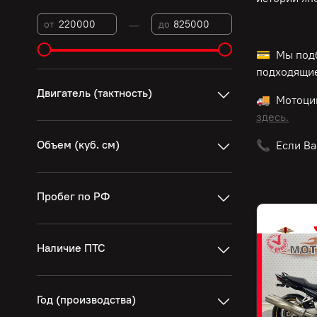
—
от
до
💳 Мы подб
подходящие
Двигатель (тактность)
🚚 Мотоци
здесь.
Объем (куб. см)
📞 Если Ва
Пробег по РФ
Наличие ПТС
Год (производства)