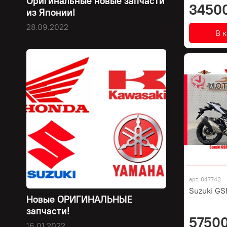
Оригинальные новые запчасти
3450
из Японии!
28.09.2022
В 
арт.
047743
Suzuki GS
Новые ОРИГИНАЛЬНЫЕ
запчасти!
57500
16.01.2022