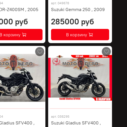
94
арт.
049678
 DR-Z400SM , 2005
Suzuki Gemma 250 , 2009
000 руб
285000 руб
В корзину
В корзину
24
арт.
038295
Gladius SFV400 ,
Suzuki Gladius SFV400 ,