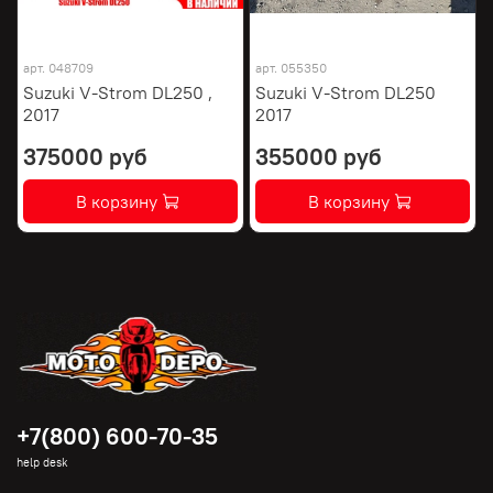
арт.
048709
арт.
055350
Suzuki V-Strom DL250 ,
Suzuki V-Strom DL250
2017
2017
375000 руб
355000 руб
В корзину
В корзину
+7(800) 600-70-35
help desk