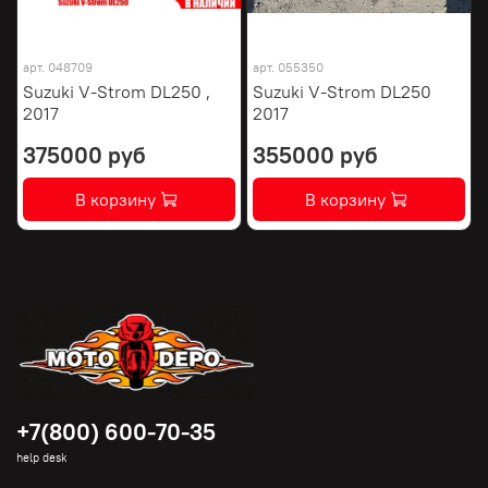
арт.
048709
арт.
055350
Suzuki V-Strom DL250 ,
Suzuki V-Strom DL250
2017
2017
375000 руб
355000 руб
В корзину
В корзину
+7(800) 600-70-35
help desk