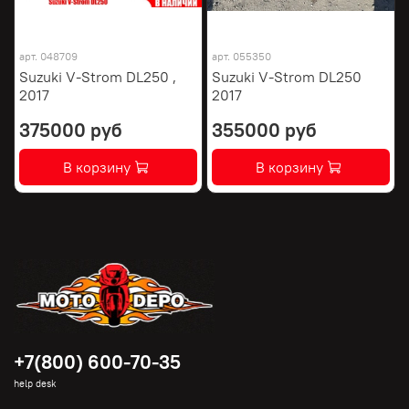
арт.
048709
арт.
055350
Suzuki V-Strom DL250 ,
Suzuki V-Strom DL250
2017
2017
375000 руб
355000 руб
В корзину
В корзину
+7(800) 600-70-35
help desk