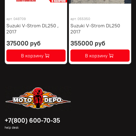
арт.
048709
арт.
055350
Suzuki V-Strom DL250 ,
Suzuki V-Strom DL250
2017
2017
375000 руб
355000 руб
В корзину
В корзину
+7(800) 600-70-35
help desk