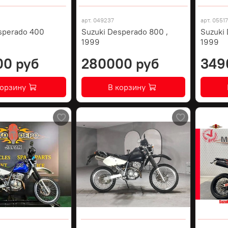
арт.
049237
арт.
0551
sperado 400
Suzuki Desperado 800 ,
Suzuki
1999
1999
00 руб
280000 руб
349
корзину
В корзину