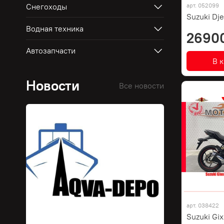
Снегоходы
арт.
052099
Suzuki Dj
Водная техника
2690
Автозапчасти
В 
Новости
Все новости
арт.
038422
Suzuki Gix