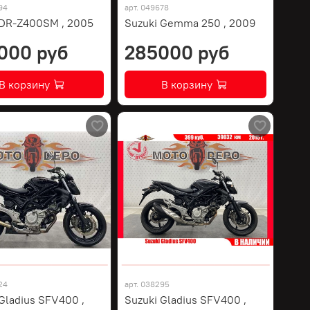
94
арт.
049678
 DR-Z400SM , 2005
Suzuki Gemma 250 , 2009
000 руб
285000 руб
В корзину
В корзину
24
арт.
038295
Gladius SFV400 ,
Suzuki Gladius SFV400 ,