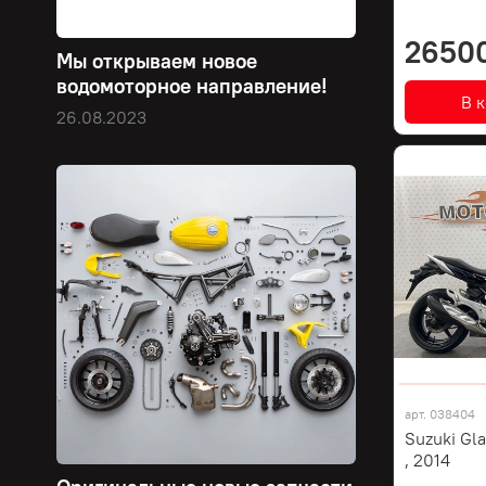
2650
Мы открываем новое
водомоторное направление!
В 
26.08.2023
арт.
038404
Suzuki Gl
, 2014