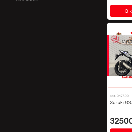
В 
арт.
047899
Suzuki GS
3250