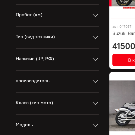
Пробег (км)
арт.
047057
Suzuki Ban
Тип (вид техники)
41500
Наличие (JP, РФ)
В 
производитель
Класс (тип мото)
Модель