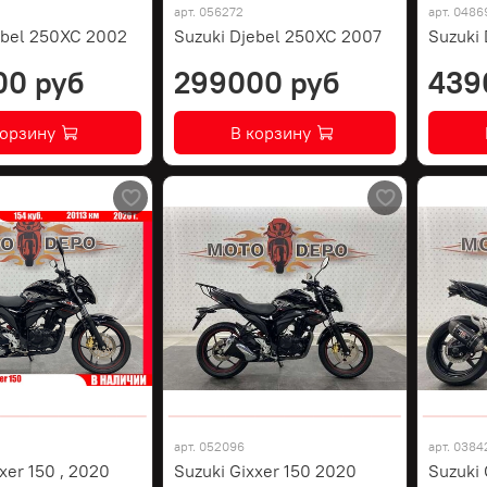
арт.
056272
арт.
0486
ebel 250XC 2002
Suzuki Djebel 250XC 2007
Suzuki
00 руб
299000 руб
439
корзину
В корзину
арт.
052096
арт.
0384
xer 150 , 2020
Suzuki Gixxer 150 2020
Suzuki 