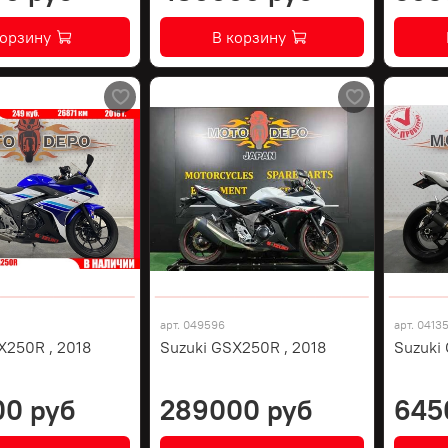
корзину
В корзину
арт.
049596
арт.
0413
X250R , 2018
Suzuki GSX250R , 2018
Suzuki
00 руб
289000 руб
645