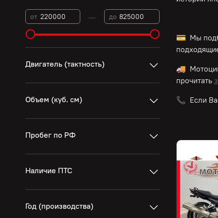
—
от
до
💳 Мы подб
подходящие
Двигатель (тактность)
🚚 Мотоци
прочитать
з
Объем (куб. см)
📞 Если Ва
Пробег по РФ
Наличие ПТС
Год (производства)