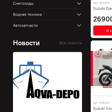
Снегоходы
арт.
052099
Suzuki Dj
Водная техника
2690
Автозапчасти
В 
Новости
Все новости
арт.
038422
Suzuki Gix