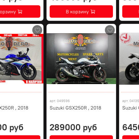
корзину
В корзину
арт.
049596
арт.
0413
X250R , 2018
Suzuki GSX250R , 2018
Suzuki
00 руб
289000 руб
645