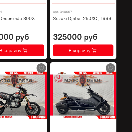
74
арт.
048697
 Desperado 800X
Suzuki Djebel 250XC , 1999
000 руб
325000 руб
В корзину
В корзину