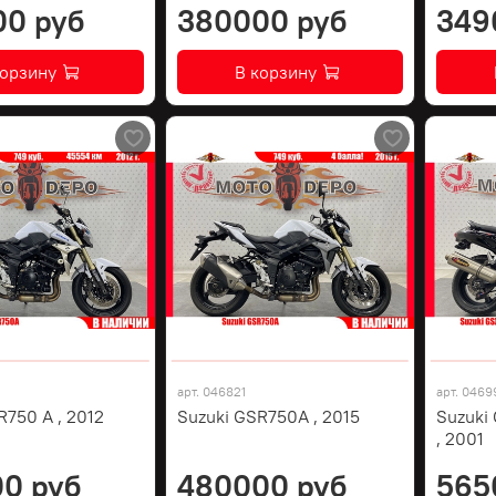
00 руб
380000 руб
349
корзину
В корзину
арт.
046821
арт.
0469
R750 A , 2012
Suzuki GSR750A , 2015
Suzuki
, 2001
0 руб
480000 руб
565