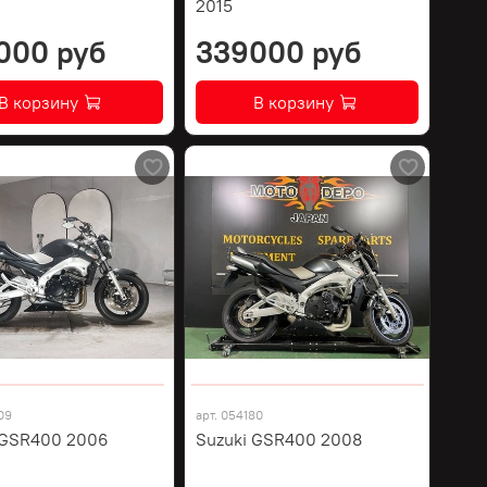
2015
000 руб
339000 руб
В корзину
В корзину
09
арт.
054180
 GSR400 2006
Suzuki GSR400 2008