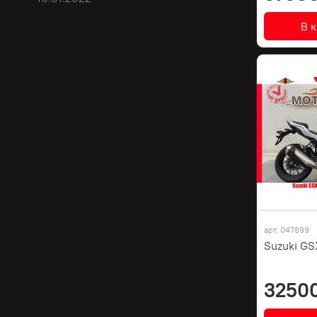
В 
арт.
047899
Suzuki GS
3250