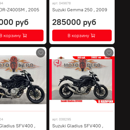
94
арт.
049678
 DR-Z400SM , 2005
Suzuki Gemma 250 , 2009
000 руб
285000 руб
В корзину
В корзину
24
арт.
038295
Gladius SFV400 ,
Suzuki Gladius SFV400 ,