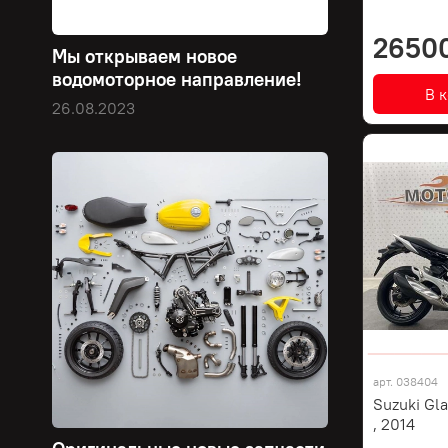
2650
Мы открываем новое
водомоторное направление!
В 
26.08.2023
арт.
038404
Suzuki Gl
, 2014