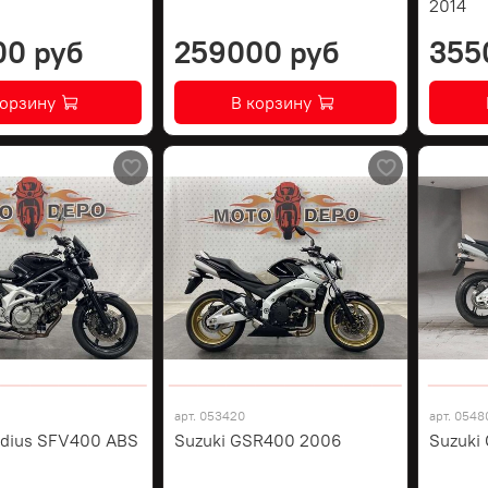
2014
00 руб
259000 руб
355
корзину
В корзину
арт.
053420
арт.
0548
adius SFV400 ABS
Suzuki GSR400 2006
Suzuki