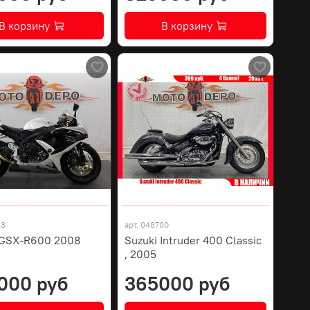
В корзину
В корзину
53
арт.
048700
 GSX-R600 2008
Suzuki Intruder 400 Classic
, 2005
000 руб
365000 руб