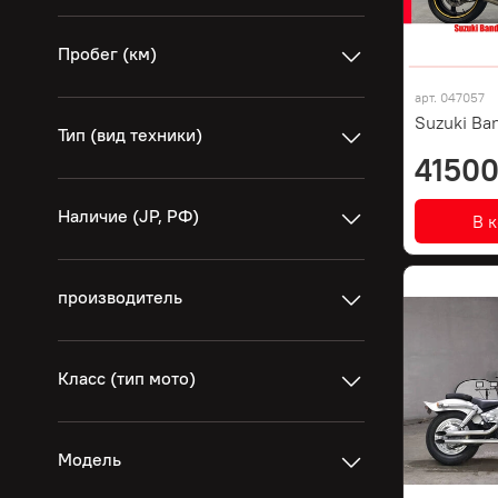
Пробег (км)
арт.
047057
Suzuki Ban
Тип (вид техники)
41500
Наличие (JP, РФ)
В 
производитель
Класс (тип мото)
Модель