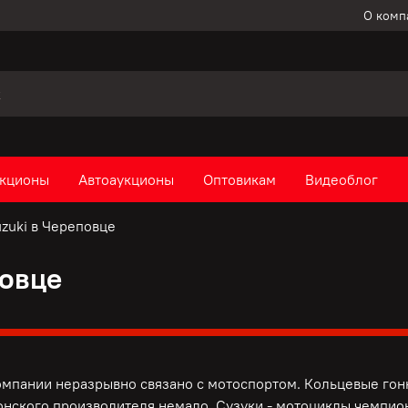
О комп
кционы
Автоаукционы
Оптовикам
Видеоблог
zuki в Череповце
повце
омпании неразрывно связано с мотоспортом. Кольцевые гонк
онского производителя немало. Сузуки - мотоциклы чемпио