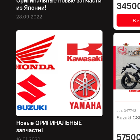
Оригинальные новые запчасти
3450
из Японии!
28.09.2022
В 
арт.
047743
Suzuki GS
Новые ОРИГИНАЛЬНЫЕ
запчасти!
57500
16.01.2022