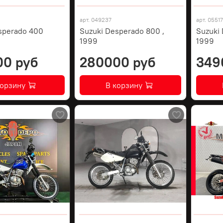
арт.
049237
арт.
0551
sperado 400
Suzuki Desperado 800 ,
Suzuki
1999
1999
00 руб
280000 руб
349
корзину
В корзину