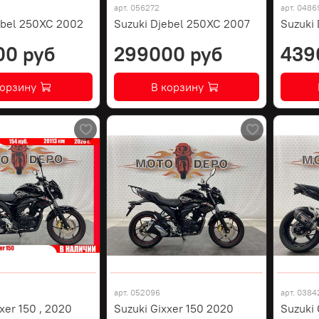
арт.
056272
арт.
0486
ebel 250XC 2002
Suzuki Djebel 250XC 2007
Suzuki
00 руб
299000 руб
439
корзину
В корзину
арт.
052096
арт.
0384
xer 150 , 2020
Suzuki Gixxer 150 2020
Suzuki 