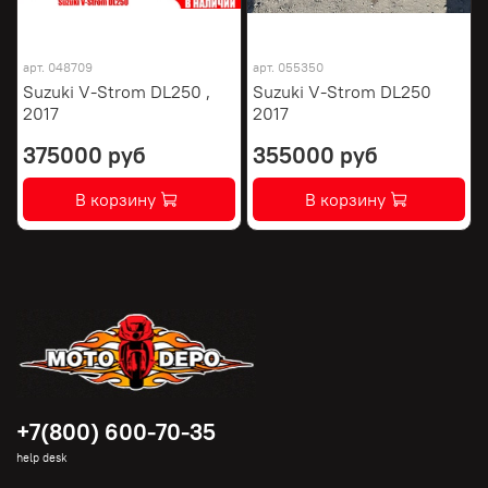
арт.
048709
арт.
055350
Suzuki V-Strom DL250 ,
Suzuki V-Strom DL250
2017
2017
375000 руб
355000 руб
В корзину
В корзину
+7(800) 600-70-35
help desk