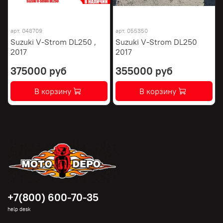
арт.
048709
арт.
055350
Suzuki V-Strom DL250 ,
Suzuki V-Strom DL250
2017
2017
375000 руб
355000 руб
В корзину
В корзину
+7(800) 600-70-35
help desk