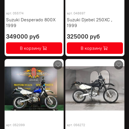
арт.
055174
арт.
048697
Suzuki Desperado 800X
Suzuki Djebel 250XC ,
1999
1999
349000 руб
325000 руб
В корзину
В корзину
арт.
052099
арт.
056272