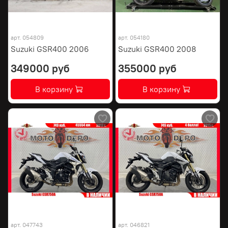
арт.
054809
арт.
054180
Suzuki GSR400 2006
Suzuki GSR400 2008
349000 руб
355000 руб
В корзину
В корзину
арт.
047743
арт.
046821