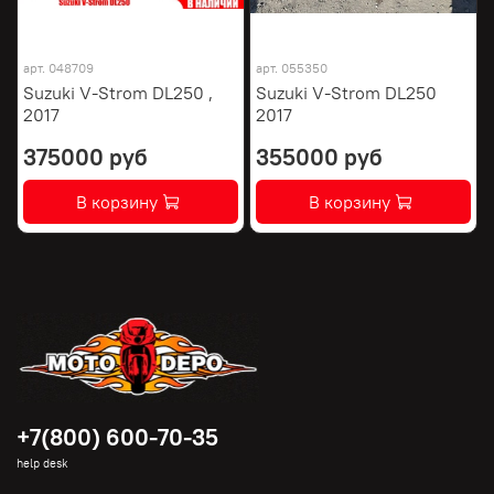
арт.
048709
арт.
055350
Suzuki V-Strom DL250 ,
Suzuki V-Strom DL250
2017
2017
375000 руб
355000 руб
В корзину
В корзину
+7(800) 600-70-35
help desk