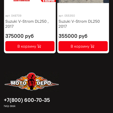
арт.
048709
арт.
055350
Suzuki V-Strom DL250 ,
Suzuki V-Strom DL250
2017
2017
375000 руб
355000 руб
В корзину
В корзину
+7(800) 600-70-35
help desk