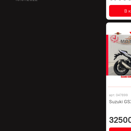
В 
арт.
047899
Suzuki GS
3250