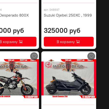
74
арт.
048697
 Desperado 800X
Suzuki Djebel 250XC , 1999
000 руб
325000 руб
В корзину
В корзину