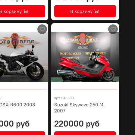
В корзину
В корзину
53
арт.
048698
 GSX-R600 2008
Suzuki Skywave 250 M,
2007
000 руб
220000 руб