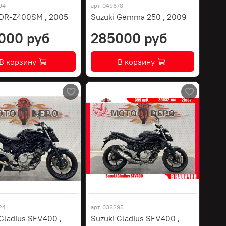
94
арт.
049678
 DR-Z400SM , 2005
Suzuki Gemma 250 , 2009
000 руб
285000 руб
В корзину
В корзину
24
арт.
038295
Gladius SFV400 ,
Suzuki Gladius SFV400 ,