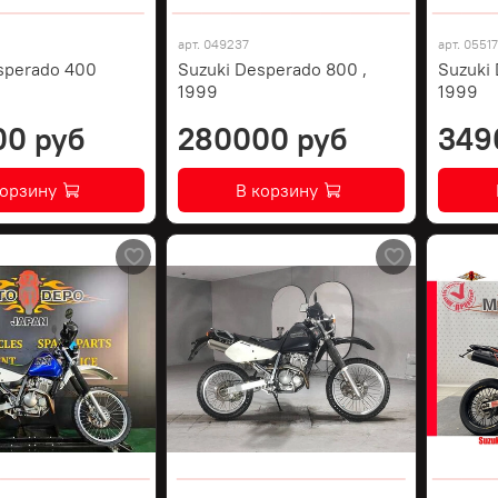
арт.
049237
арт.
0551
sperado 400
Suzuki Desperado 800 ,
Suzuki
1999
1999
00 руб
280000 руб
349
корзину
В корзину