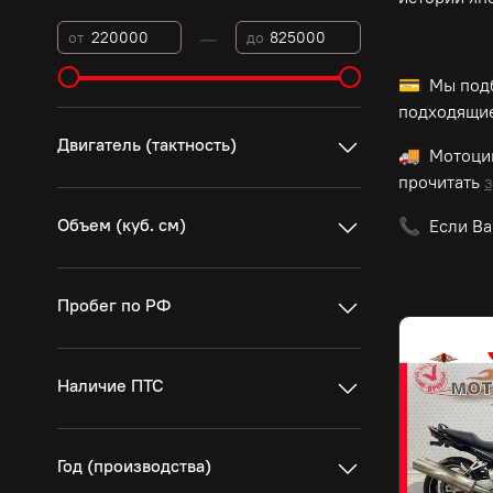
—
от
до
💳 Мы подб
подходящие
Двигатель (тактность)
🚚 Мотоци
прочитать
з
Объем (куб. см)
📞 Если Ва
Пробег по РФ
Наличие ПТС
Год (производства)