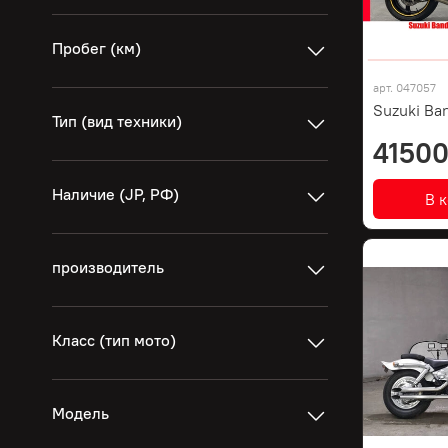
Пробег (км)
арт.
047057
Suzuki Ban
Тип (вид техники)
41500
Наличие (JP, РФ)
В 
производитель
Класс (тип мото)
Модель