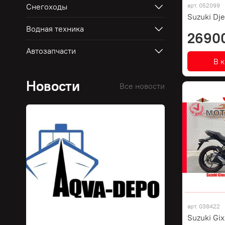
Снегоходы
арт.
052099
Suzuki Dj
Водная техника
2690
Автозапчасти
В 
Новости
Все новости
арт.
038422
Suzuki Gix