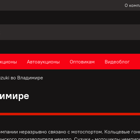
О комп
кционы
Автоаукционы
Оптовикам
Видеоблог
zuki во Владимире
димире
омпании неразрывно связано с мотоспортом. Кольцевые гонк
онского производителя немало. Сузуки - мотоциклы чемпио