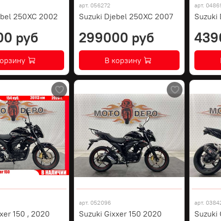
арт.
056272
арт.
0486
ebel 250XC 2002
Suzuki Djebel 250XC 2007
Suzuki
00 руб
299000 руб
439
корзину
В корзину
арт.
052096
арт.
0384
xer 150 , 2020
Suzuki Gixxer 150 2020
Suzuki 