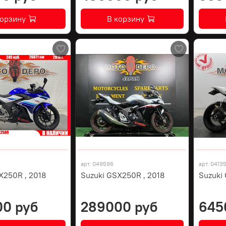
корзину
В корзину
арт.
049596
арт.
0413
X250R , 2018
Suzuki GSX250R , 2018
Suzuki
00 руб
289000 руб
645