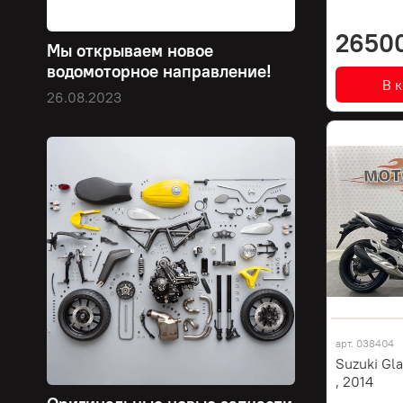
2650
Мы открываем новое
водомоторное направление!
В 
26.08.2023
арт.
038404
Suzuki Gl
, 2014