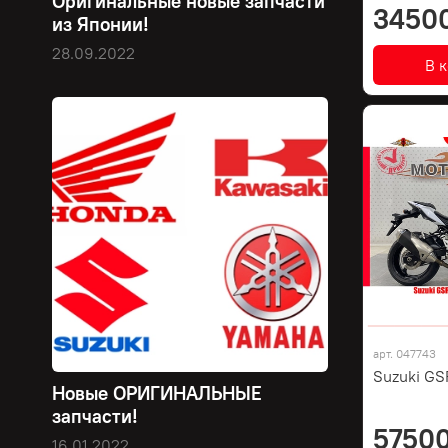
Оригинальные новые запчасти
3450
из Японии!
28.09.2022
В 
арт.
047743
Suzuki GS
Новые ОРИГИНАЛЬНЫЕ
запчасти!
57500
16.01.2022