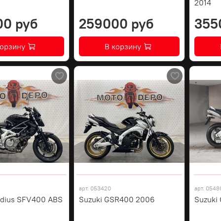
2014
00 руб
259000 руб
355
корзину
В корзину
арт.
053420
арт.
0548
adius SFV400 ABS
Suzuki GSR400 2006
Suzuki