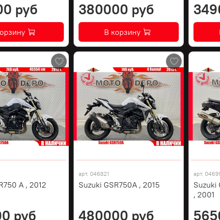
00 руб
380000 руб
349
корзину
В корзину
арт.
046821
арт.
0469
R750 A , 2012
Suzuki GSR750A , 2015
Suzuki
, 2001
0 руб
480000 руб
565