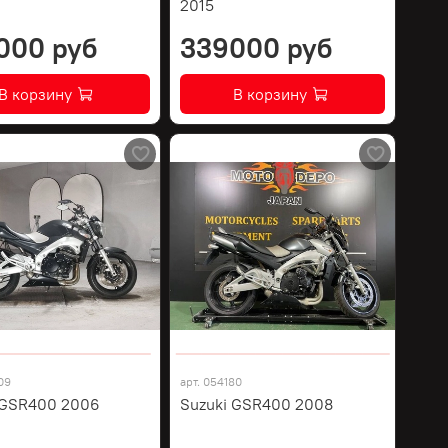
2015
000 руб
339000 руб
В корзину
В корзину
09
арт.
054180
 GSR400 2006
Suzuki GSR400 2008