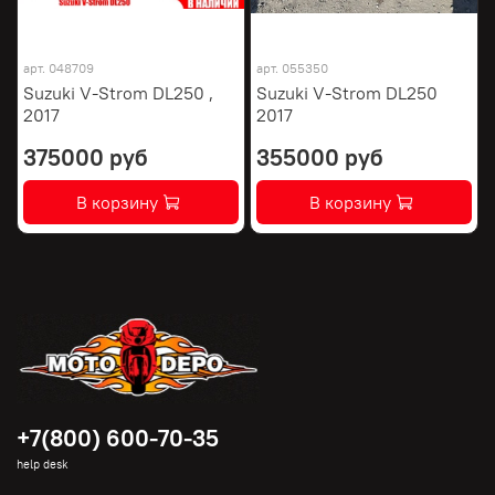
арт.
048709
арт.
055350
Suzuki V-Strom DL250 ,
Suzuki V-Strom DL250
2017
2017
375000 руб
355000 руб
В корзину
В корзину
+7(800) 600-70-35
help desk