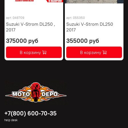
арт.
048709
арт.
055350
Suzuki V-Strom DL250 ,
Suzuki V-Strom DL250
2017
2017
375000 руб
355000 руб
В корзину
В корзину
+7(800) 600-70-35
help desk