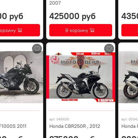
2007
00 руб
425000 руб
435
корзину
В корзину
арт.
045630
арт.
0534
F1000S 2011
Honda CBR250R , 2012
Honda 