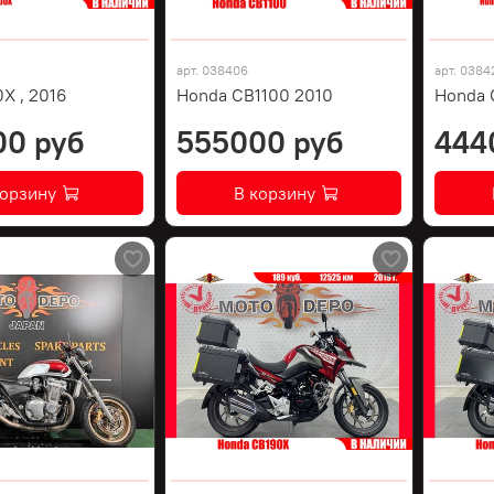
арт.
038406
арт.
0384
X , 2016
Honda CB1100 2010
Honda C
00 руб
555000 руб
444
корзину
В корзину