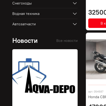
Снегоходы
3250
Водная техника
В 
Автозапчасти
Новости
Все новости
арт.
054587
Honda CB