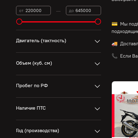
—
от
до
💳 Мы подб
подходящие
Двигатель (тактность)
🚚 Достав
📞 Если Ва
Объем (куб. см)
Пробег по РФ
Наличие ПТС
Год (производства)