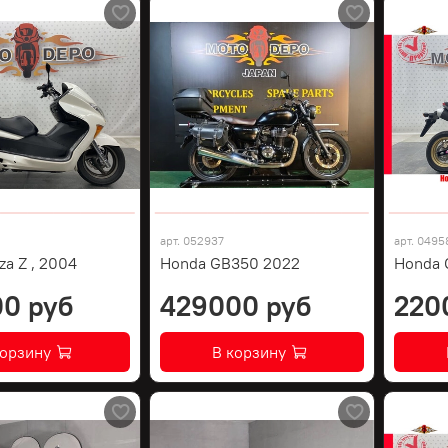
арт.
052937
арт.
0495
za Z , 2004
Honda GB350 2022
Honda 
0 руб
429000 руб
220
корзину
В корзину