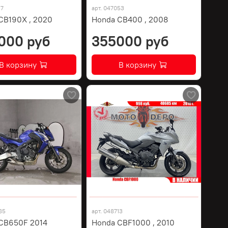
17
арт.
047053
CB190X , 2020
Honda CB400 , 2008
000 руб
355000 руб
В корзину
В корзину
85
арт.
048713
CB650F 2014
Honda CBF1000 , 2010