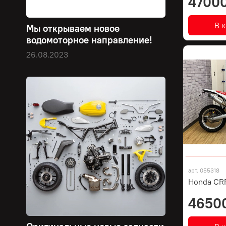
47000
В 
Мы открываем новое
водомоторное направление!
26.08.2023
арт.
055318
Honda CR
4650