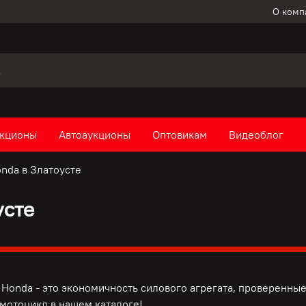
О комп
кционы
Автоаукционы
Оптовикам
Видеоблог
nda в Златоусте
усте
Honda - это э
кономичность силового агрегата, п
роверенные
мотоцикл в нашем каталоге!