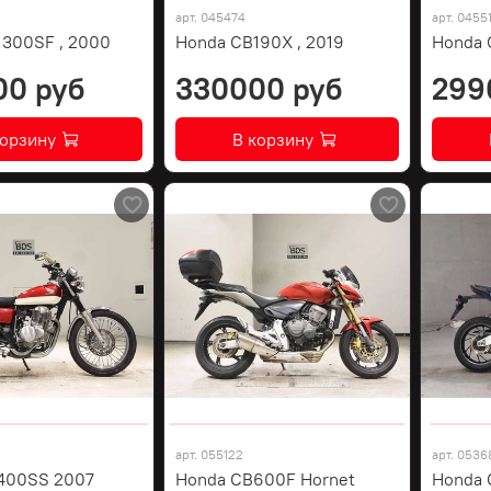
арт.
045474
арт.
0455
1300SF , 2000
Honda CB190X , 2019
Honda 
00 руб
330000 руб
299
корзину
В корзину
арт.
055122
арт.
0536
400SS 2007
Honda CB600F Hornet
Honda 