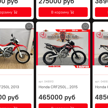
0 руб
275000 руб
389
корзину
В корзину
арт.
048910
арт.
0489
F250L 2013
Honda CRF250L , 2015
Honda 
00 руб
465000 руб
485