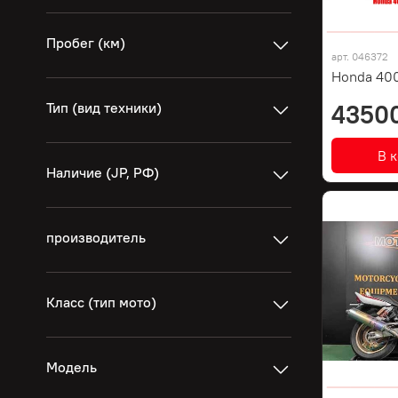
Пробег (км)
арт.
046372
Honda 400
Тип (вид техники)
4350
В 
Наличие (JP, РФ)
производитель
Класс (тип мото)
Модель