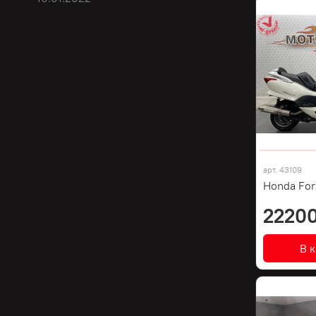
арт.
43109
Honda For
22200
В 