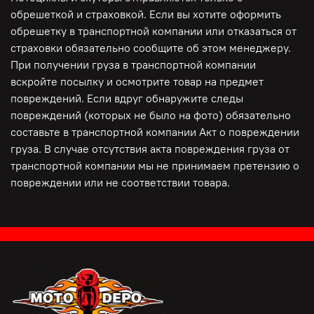
онлайн видео-консультацию. Если мотоцикл уже на
обрешеткой и страховкой. Если вы хотите оформить
складе во Владивостоке мы покажем вам его Вам в
обрешетку в транспортной компании или отказаться от
режиме реального времени, либо сделаем видео-
страховки обязательно сообщите об этом менеджеру.
консультацию сразу после прихода мотоцикла из
При получении груза в транспортной компании
Японии.
вскройте посылку и осмотрите товар на предмет
повреждений. Если вдруг обнаружите следы
повреждений (которых не было на фото) обязательно
Минимальная цена на мото на этапе доставки!
Предоставляются подробные фото и видео, предоплата
составьте в транспортной компании Акт о повреждении
по договору! ЛУЧШИЕ УСЛОВИЯ ПО КРЕДИТАМ И
груза. В случае отсутствия акта повреждения груза от
РАССРОЧКАМ!
транспортной компании мы не принимаем претензию о
повреждении или не соответствии товара.
ДЛЯ СПОКОЙСТВИЯ И УДОБСТВА КЛИЕНТОВ: ПОЛНАЯ
ОПЛАТА ВОЗМОЖНА ПОСЛЕ ПЕРЕДАЧИ МОТОЦИКЛА В
ТРАНСПОРТНУЮ КОМПАНИЮ И ПРЕДОСТАВЛЕНИЯ
ТОВАРНО- ТРАНСПОРТНОЙ НАКЛАДНОЙ, ФОТО С
ПОГРУЗКИ, ПОДТВЕРЖДЕНИЯ