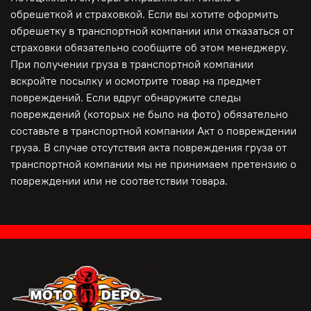
ТОВАРНО- ТРАНСПОРТНОЙ НАКЛАДНОЙ, ФОТО С
обрешеткой и страховкой. Если вы хотите оформить
ПОГРУЗКИ, ПОДТВЕРЖДЕНИЯ СОТРУДНИКА ТК!
обрешетку в транспортной компании или отказаться от
страховки обязательно сообщите об этом менеджеру.
При получении груза в транспортной компании
Видео работы
вскройте посылку и осмотрите товар на предмет
https://rutube.ru/video/afb7591e4c52a55aa8bbf806ebecf9
повреждений. Если вдруг обнаружите следы
повреждений (которых не было на фото) обязательно
составьте в транспортной компании Акт о повреждении
груза. В случае отсутствия акта повреждения груза от
транспортной компании мы не принимаем претензию о
повреждении или не соответствии товара.