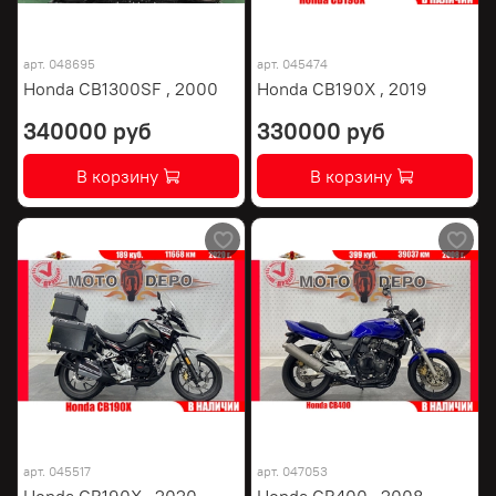
арт.
048695
арт.
045474
Honda CB1300SF , 2000
Honda CB190X , 2019
340000 руб
330000 руб
В корзину
В корзину
арт.
045517
арт.
047053
Honda CB190X , 2020
Honda CB400 , 2008