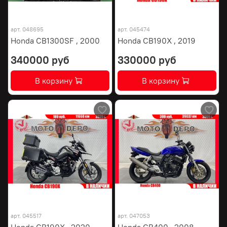
арт.
048695
арт.
045474
Honda CB1300SF , 2000
Honda CB190X , 2019
340000 руб
330000 руб
В корзину
В корзину
арт.
045517
арт.
047053
Honda CB190X , 2020
Honda CB400 , 2008