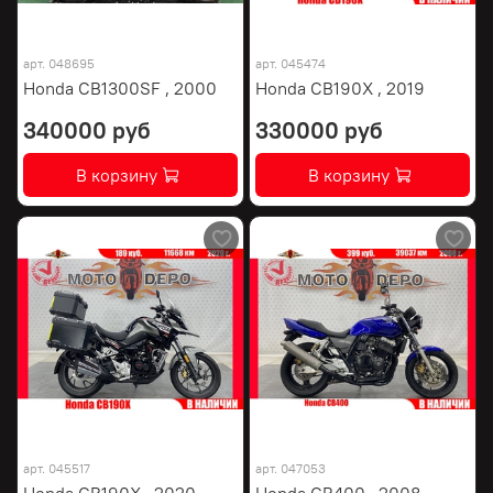
арт.
048695
арт.
045474
Honda CB1300SF , 2000
Honda CB190X , 2019
340000 руб
330000 руб
В корзину
В корзину
арт.
045517
арт.
047053
Honda CB190X , 2020
Honda CB400 , 2008