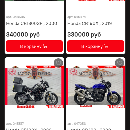
арт.
048695
арт.
045474
Honda CB1300SF , 2000
Honda CB190X , 2019
340000 руб
330000 руб
В корзину
В корзину
арт.
045517
арт.
047053
Honda CB190X , 2020
Honda CB400 , 2008