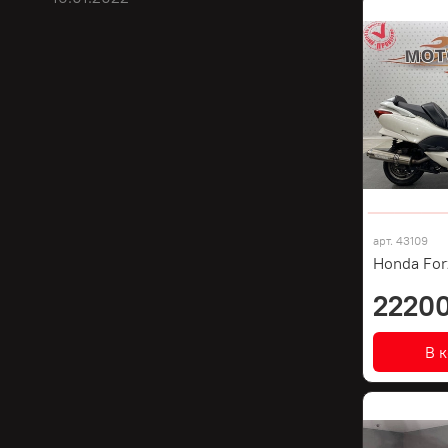
арт.
43109
Honda For
22200
В 