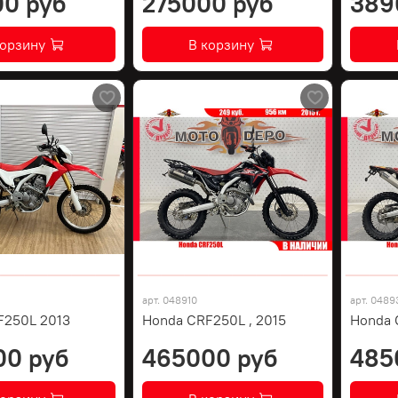
0 руб
275000 руб
389
корзину
В корзину
арт.
048910
арт.
0489
F250L 2013
Honda CRF250L , 2015
Honda 
00 руб
465000 руб
485