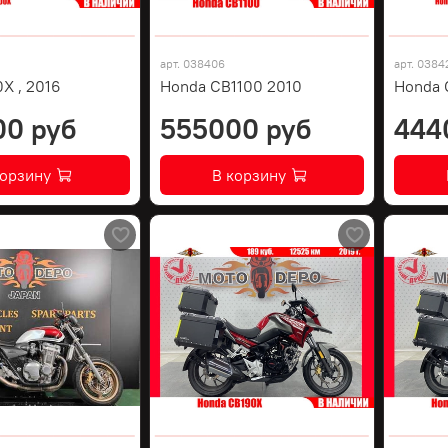
арт.
038406
арт.
0384
X , 2016
Honda CB1100 2010
Honda C
00 руб
555000 руб
444
корзину
В корзину