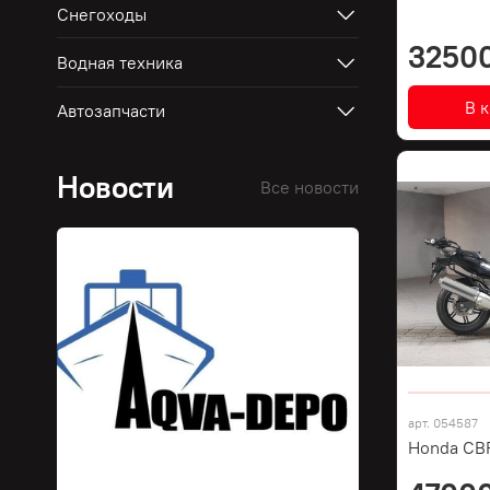
Снегоходы
3250
Водная техника
В 
Автозапчасти
Новости
Все новости
арт.
054587
Honda CB