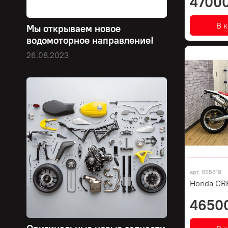
47000
В 
Мы открываем новое
водомоторное направление!
26.08.2023
арт.
055318
Honda CR
4650