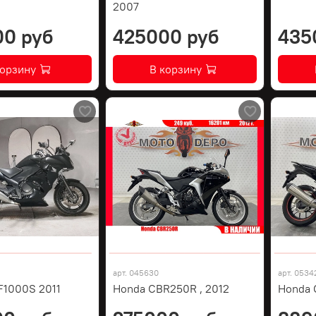
2007
00 руб
425000 руб
435
корзину
В корзину
арт.
045630
арт.
0534
F1000S 2011
Honda CBR250R , 2012
Honda 