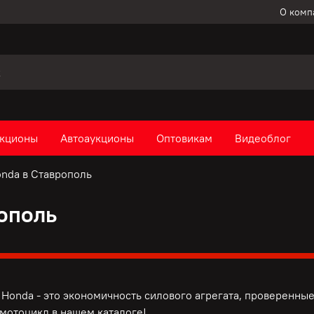
О комп
кционы
Автоаукционы
Оптовикам
Видеоблог
nda в Ставрополь
ополь
Honda - это э
кономичность силового агрегата, п
роверенные
мотоцикл в нашем каталоге!