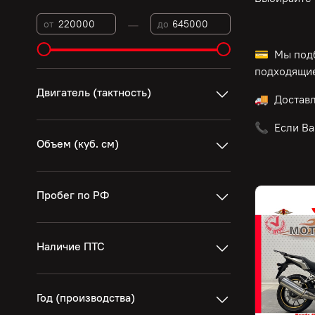
—
от
до
💳 Мы подб
подходящие
Двигатель (тактность)
🚚 Достав
📞 Если Ва
Объем (куб. см)
Пробег по РФ
Наличие ПТС
Год (производства)