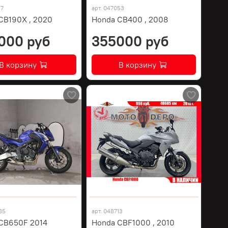
17
арт.
047053
CB190X , 2020
Honda CB400 , 2008
000 руб
355000 руб
В корзину
В корзину
85
арт.
048713
CB650F 2014
Honda CBF1000 , 2010