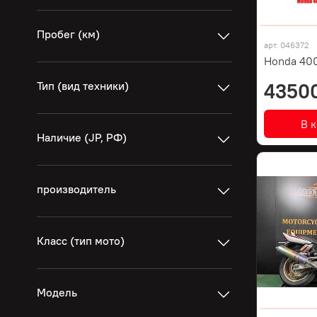
Пробег (км)
арт.
046372
Honda 400
Тип (вид техники)
4350
В 
Наличие (JP, РФ)
производитель
Класс (тип мото)
Модель