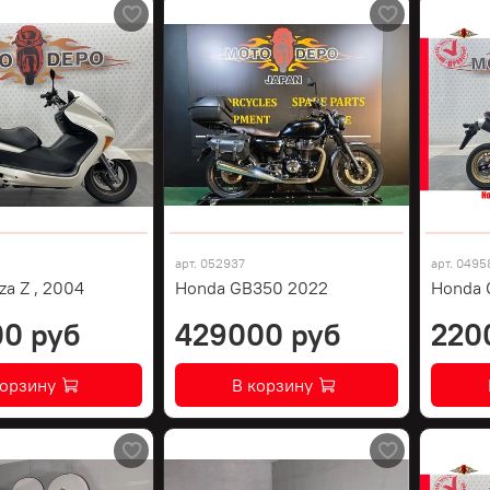
арт.
052937
арт.
0495
za Z , 2004
Honda GB350 2022
Honda 
0 руб
429000 руб
220
корзину
В корзину