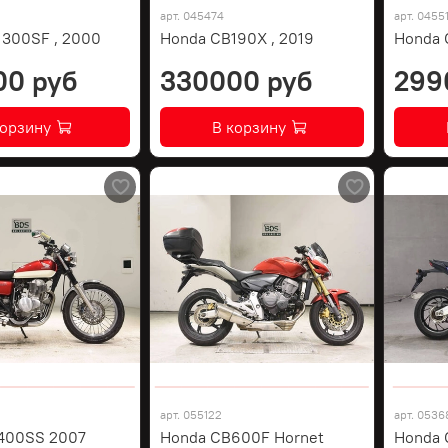
арт.
045474
арт.
0455
1300SF , 2000
Honda CB190X , 2019
Honda 
00 руб
330000 руб
299
корзину
В корзину
арт.
055122
арт.
0536
400SS 2007
Honda CB600F Hornet
Honda 