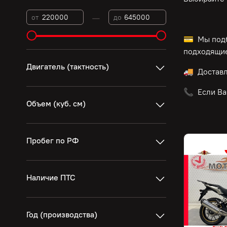
—
от
до
💳 Мы подб
подходящие
Двигатель (тактность)
🚚 Достав
📞 Если Ва
Объем (куб. см)
Пробег по РФ
Наличие ПТС
Год (производства)