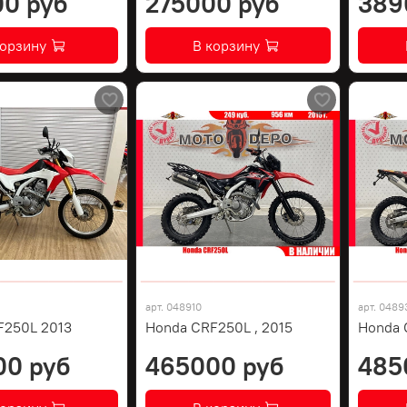
0 руб
275000 руб
389
корзину
В корзину
арт.
048910
арт.
0489
F250L 2013
Honda CRF250L , 2015
Honda 
00 руб
465000 руб
485