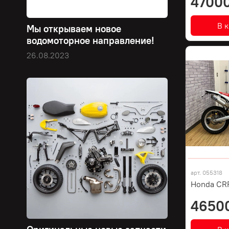
47000
В 
Мы открываем новое
водомоторное направление!
26.08.2023
арт.
055318
Honda CR
4650