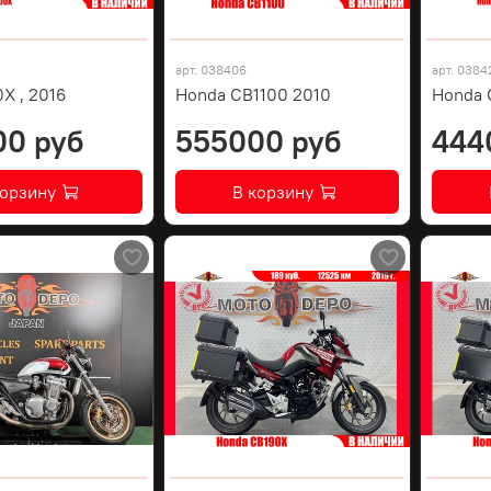
арт.
038406
арт.
0384
X , 2016
Honda CB1100 2010
Honda C
00 руб
555000 руб
444
корзину
В корзину