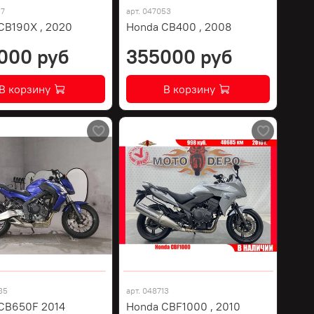
17
арт.
047053
CB190X , 2020
Honda CB400 , 2008
000 руб
355000 руб
В корзину
В корзину
85
арт.
048713
CB650F 2014
Honda CBF1000 , 2010