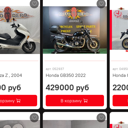
арт.
052937
арт.
0495
za Z , 2004
Honda GB350 2022
Honda 
0 руб
429000 руб
220
корзину
В корзину