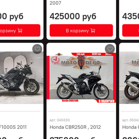
2007
00 руб
425000 руб
435
корзину
В корзину
арт.
045630
арт.
0534
F1000S 2011
Honda CBR250R , 2012
Honda 