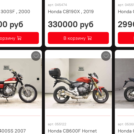
арт.
045474
арт.
0455
1300SF , 2000
Honda CB190X , 2019
Honda 
00 руб
330000 руб
299
корзину
В корзину
арт.
055122
арт.
0536
400SS 2007
Honda CB600F Hornet
Honda 