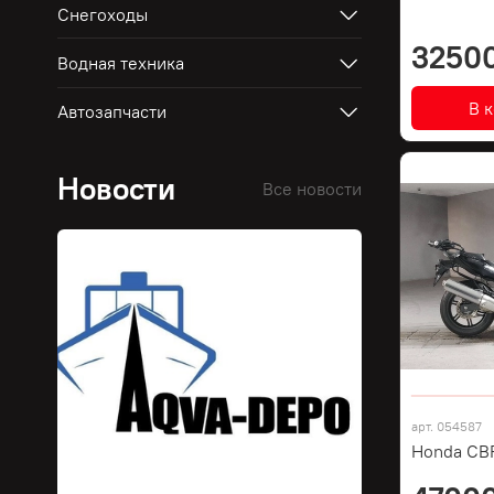
Снегоходы
3250
Водная техника
В 
Автозапчасти
Новости
Все новости
арт.
054587
Honda CB