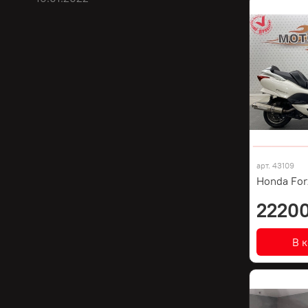
арт.
43109
Honda For
22200
В 