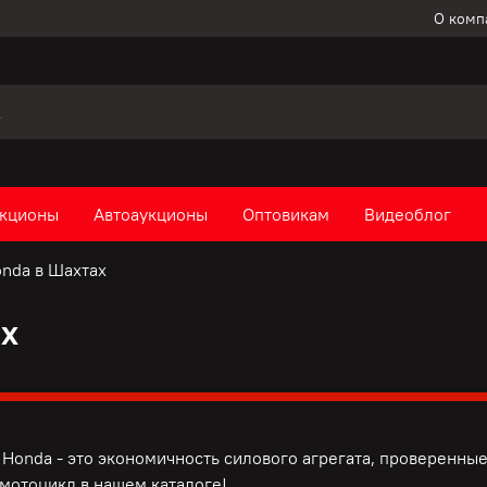
О комп
кционы
Автоаукционы
Оптовикам
Видеоблог
nda в Шахтах
х
Honda - это э
кономичность силового агрегата, п
роверенные
мотоцикл в нашем каталоге!