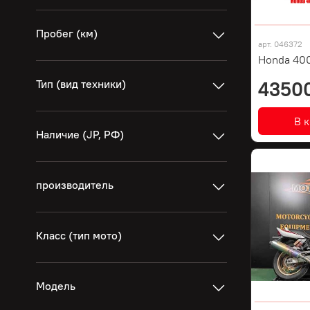
Пробег (км)
арт.
046372
Honda 400
Тип (вид техники)
4350
В 
Наличие (JP, РФ)
производитель
Класс (тип мото)
Модель