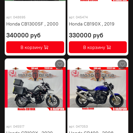
арт.
048695
арт.
045474
Honda CB1300SF , 2000
Honda CB190X , 2019
340000 руб
330000 руб
В корзину
В корзину
арт.
045517
арт.
047053
Honda CB190X , 2020
Honda CB400 , 2008