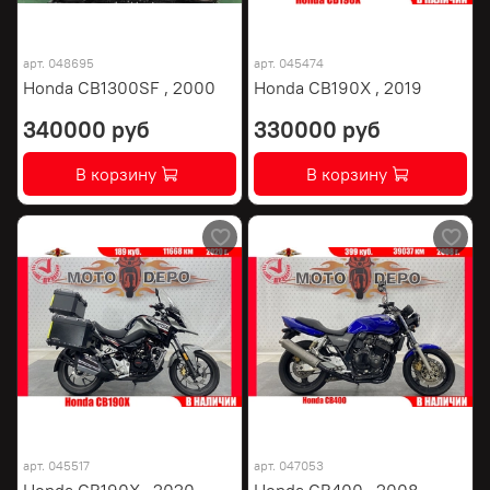
арт.
048695
арт.
045474
Honda CB1300SF , 2000
Honda CB190X , 2019
340000 руб
330000 руб
В корзину
В корзину
арт.
045517
арт.
047053
Honda CB190X , 2020
Honda CB400 , 2008