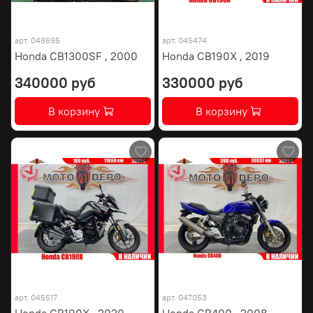
арт.
048695
арт.
045474
Honda CB1300SF , 2000
Honda CB190X , 2019
340000 руб
330000 руб
В корзину
В корзину
арт.
045517
арт.
047053
Honda CB190X , 2020
Honda CB400 , 2008