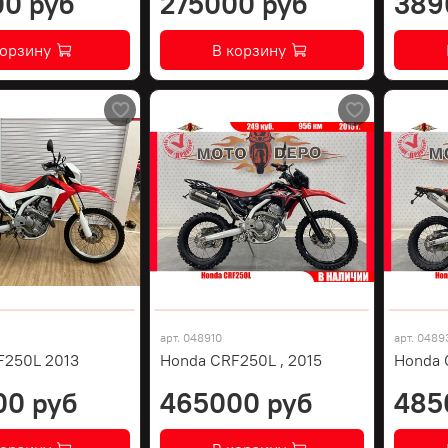
0 руб
275000 руб
389
корзину
В корзину
арт.
048910
арт.
0489
F250L 2013
Honda CRF250L , 2015
Honda 
00 руб
465000 руб
485