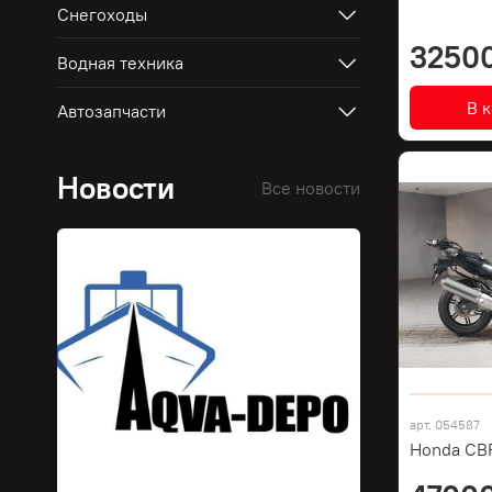
Снегоходы
3250
Водная техника
В 
Автозапчасти
Новости
Все новости
арт.
054587
Honda CB