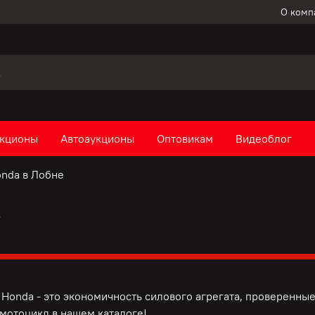
О комп
кционы
Автоаукционы
Оптовикам
Видеоблог
nda в Лобне
е
Honda - это э
кономичность силового агрегата, п
роверенные
мотоцикл в нашем каталоге!