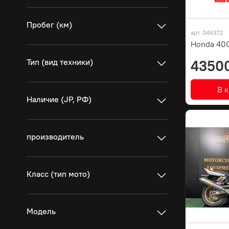
Пробег (км)
арт.
046372
Honda 400
Тип (вид техники)
4350
В 
Наличие (JP, РФ)
производитель
Класс (тип мото)
Модель