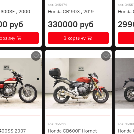
арт.
045474
арт.
0455
1300SF , 2000
Honda CB190X , 2019
Honda 
00 руб
330000 руб
299
корзину
В корзину
арт.
055122
арт.
0536
400SS 2007
Honda CB600F Hornet
Honda 