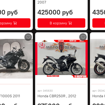
2007
00 руб
425000 руб
435
корзину
В корзину
арт.
045630
арт.
0534
F1000S 2011
Honda CBR250R , 2012
Honda 