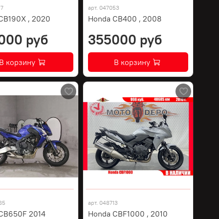
17
арт.
047053
CB190X , 2020
Honda CB400 , 2008
000 руб
355000 руб
В корзину
В корзину
85
арт.
048713
CB650F 2014
Honda CBF1000 , 2010