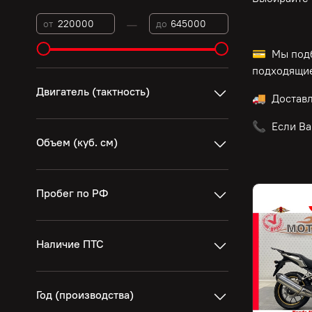
—
от
до
💳 Мы подб
подходящие
Двигатель (тактность)
🚚 Достав
📞 Если Ва
Объем (куб. см)
Пробег по РФ
Наличие ПТС
Год (производства)