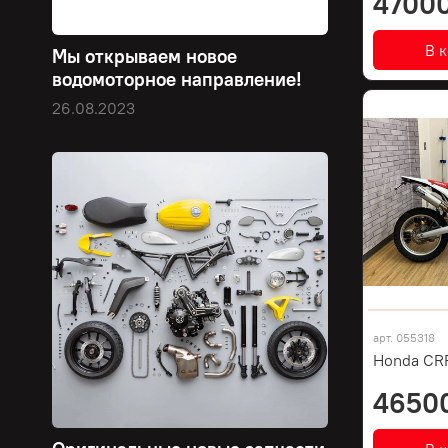
47000
В 
Мы открываем новое
водомоторное направление!
26.08.2023
арт.
055318
Honda CR
4650