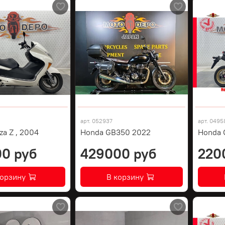
арт.
052937
арт.
0495
za Z , 2004
Honda GB350 2022
Honda 
0 руб
429000 руб
220
корзину
В корзину