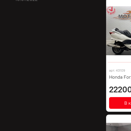
арт.
43109
Honda For
22200
В 