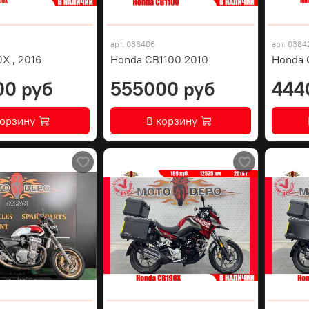
арт.
038406
арт.
0384
X , 2016
Honda CB1100 2010
Honda C
00 руб
555000 руб
444
корзину
В корзину