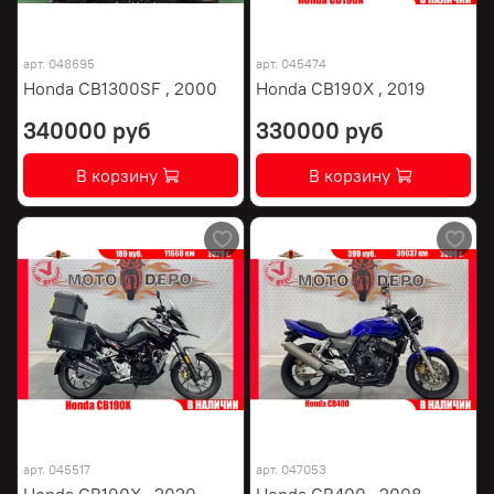
арт.
048695
арт.
045474
Honda CB1300SF , 2000
Honda CB190X , 2019
340000 руб
330000 руб
В корзину
В корзину
арт.
045517
арт.
047053
Honda CB190X , 2020
Honda CB400 , 2008