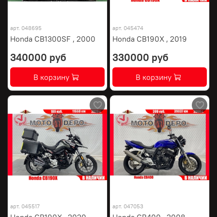
арт.
048695
арт.
045474
Honda CB1300SF , 2000
Honda CB190X , 2019
340000 руб
330000 руб
В корзину
В корзину
арт.
045517
арт.
047053
Honda CB190X , 2020
Honda CB400 , 2008