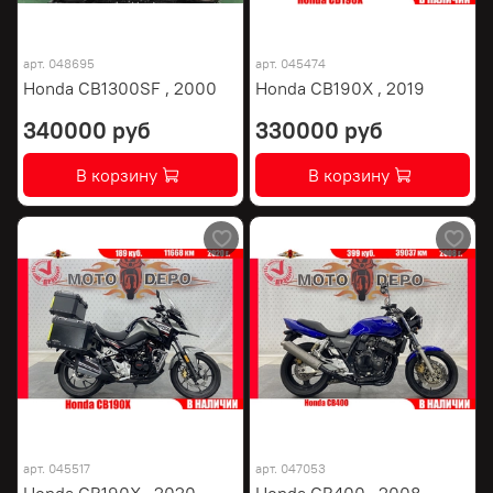
арт.
048695
арт.
045474
Honda CB1300SF , 2000
Honda CB190X , 2019
340000 руб
330000 руб
В корзину
В корзину
арт.
045517
арт.
047053
Honda CB190X , 2020
Honda CB400 , 2008