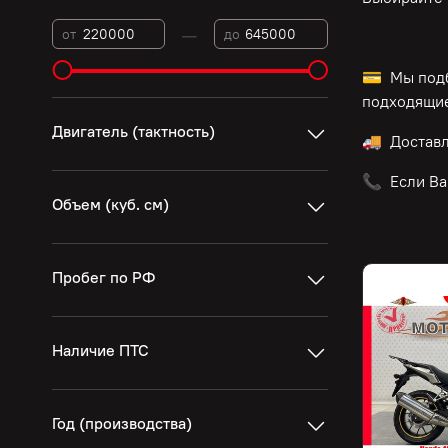
—
от
до
💳 Мы подб
подходящие
Двигатель (тактность)
🚚 Достав
📞 Если Ва
Объем (куб. см)
Пробег по РФ
Наличие ПТС
Год (производства)