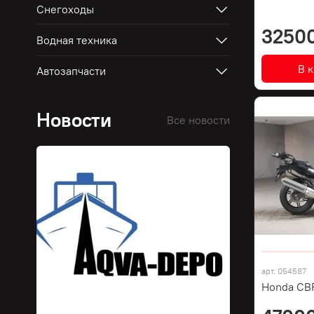
Снегоходы
3250
Водная техника
В 
Автозапчасти
Новости
Все новости
арт.
054587
Honda CB