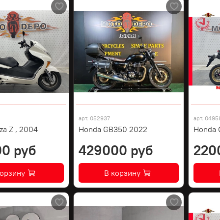
арт.
052937
арт.
0495
za Z , 2004
Honda GB350 2022
Honda 
0 руб
429000 руб
220
корзину
В корзину