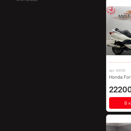
арт.
43109
Honda For
22200
В 