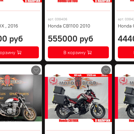
арт.
038406
арт.
0384
X , 2016
Honda CB1100 2010
Honda C
00 руб
555000 руб
444
корзину
В корзину