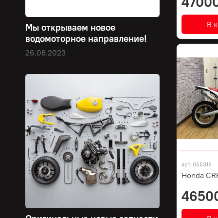
47000
В 
Мы открываем новое
водомоторное направление!
26.08.2023
арт.
055318
Honda CR
4650