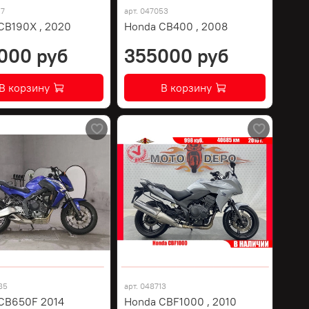
17
арт.
047053
CB190X , 2020
Honda CB400 , 2008
000 руб
355000 руб
В корзину
В корзину
85
арт.
048713
CB650F 2014
Honda CBF1000 , 2010