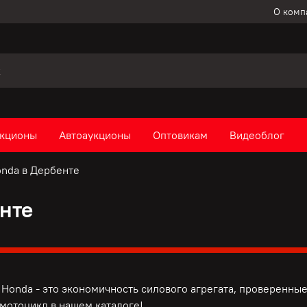
О комп
кционы
Автоаукционы
Оптовикам
Видеоблог
nda в Дербенте
нте
Honda - это э
кономичность силового агрегата, п
роверенные
мотоцикл в нашем каталоге!