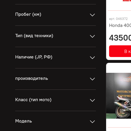
Пробег (км)
арт.
046372
Honda 400
Тип (вид техники)
4350
В 
Наличие (JP, РФ)
производитель
Класс (тип мото)
Модель