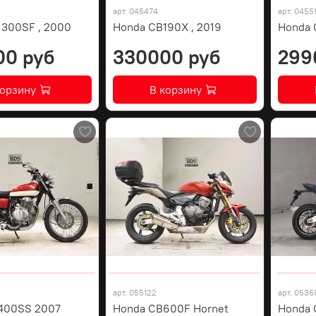
арт.
045474
арт.
0455
1300SF , 2000
Honda CB190X , 2019
Honda 
00 руб
330000 руб
299
корзину
В корзину
арт.
055122
арт.
0536
400SS 2007
Honda CB600F Hornet
Honda 