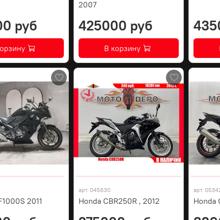
2007
00 руб
425000 руб
435
корзину
В корзину
арт.
045630
арт.
0534
F1000S 2011
Honda CBR250R , 2012
Honda 