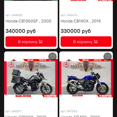
арт.
048695
арт.
045474
Honda CB1300SF , 2000
Honda CB190X , 2019
340000 руб
330000 руб
В корзину
В корзину
арт.
045517
арт.
047053
Honda CB190X , 2020
Honda CB400 , 2008