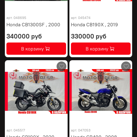
арт.
048695
арт.
045474
Honda CB1300SF , 2000
Honda CB190X , 2019
340000 руб
330000 руб
В корзину
В корзину
арт.
045517
арт.
047053
Honda CB190X , 2020
Honda CB400 , 2008