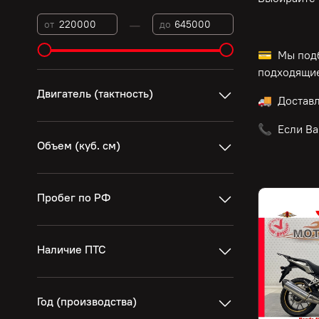
—
от
до
💳 Мы подб
подходящие
Двигатель (тактность)
🚚 Достав
📞 Если Ва
Объем (куб. см)
Пробег по РФ
Наличие ПТС
Год (производства)