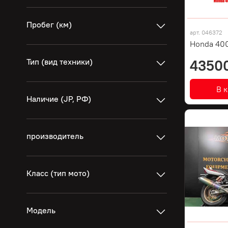
Пробег (км)
арт.
046372
Honda 400
Тип (вид техники)
4350
В 
Наличие (JP, РФ)
производитель
Класс (тип мото)
Модель