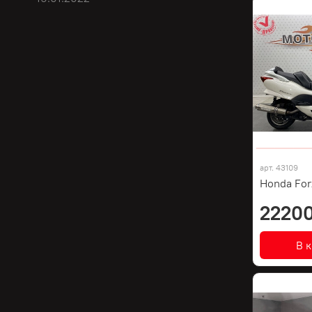
арт.
43109
Honda For
22200
В 