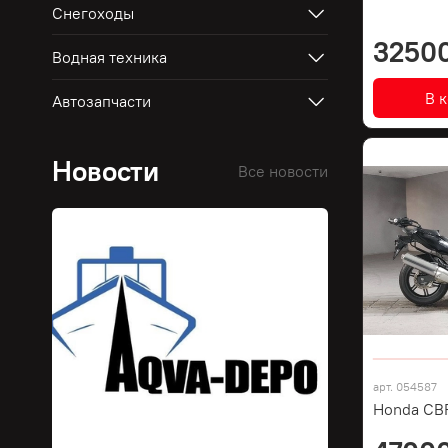
Снегоходы
3250
Водная техника
В 
Автозапчасти
Новости
Все новости
арт.
054587
Honda CB