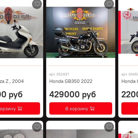
арт.
052937
арт.
0495
za Z , 2004
Honda GB350 2022
Honda 
0 руб
429000 руб
220
корзину
В корзину