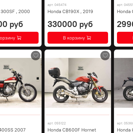
арт.
045474
арт.
0455
1300SF , 2000
Honda CB190X , 2019
Honda 
00 руб
330000 руб
299
корзину
В корзину
арт.
055122
арт.
0536
400SS 2007
Honda CB600F Hornet
Honda 