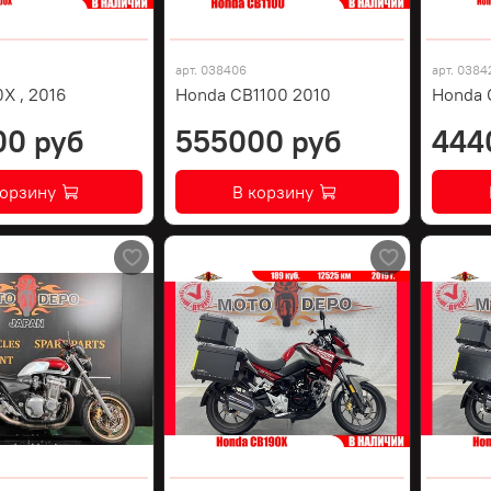
арт.
038406
арт.
0384
X , 2016
Honda CB1100 2010
Honda C
00 руб
555000 руб
444
корзину
В корзину