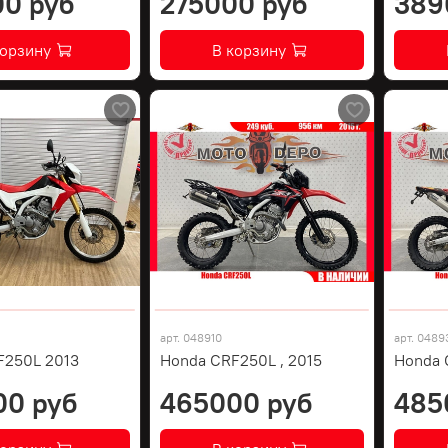
0 руб
275000 руб
389
корзину
В корзину
арт.
048910
арт.
0489
F250L 2013
Honda CRF250L , 2015
Honda 
00 руб
465000 руб
485