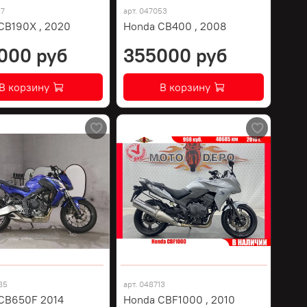
17
арт.
047053
CB190X , 2020
Honda CB400 , 2008
000 руб
355000 руб
В корзину
В корзину
85
арт.
048713
CB650F 2014
Honda CBF1000 , 2010