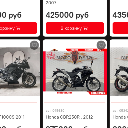
2007
00 руб
425000 руб
435
корзину
В корзину
арт.
045630
арт.
0534
F1000S 2011
Honda CBR250R , 2012
Honda 