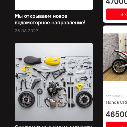
47000
В 
Мы открываем новое
водомоторное направление!
26.08.2023
арт.
055318
Honda CR
4650