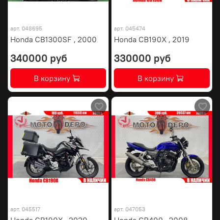
арт.
048695
арт.
045474
Honda CB1300SF , 2000
Honda CB190X , 2019
340000 руб
330000 руб
В корзину
В корзину
арт.
045517
арт.
047053
Honda CB190X , 2020
Honda CB400 , 2008