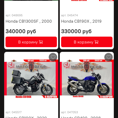
арт.
048695
арт.
045474
Honda CB1300SF , 2000
Honda CB190X , 2019
340000 руб
330000 руб
В корзину
В корзину
арт.
045517
арт.
047053
Honda CB190X , 2020
Honda CB400 , 2008